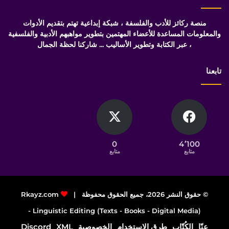
منصة ركائز للأدب والفلسفة ، شبكة إبداعية تهتم بتقديم الأدوات
والمعلومات المساعدة للأعضاء المهتمين بتطوير مواهبهم الأدبية والفلسفية
، عبر الكتابة وتطوير الأساليب ... شاركنا لحظة الجمال
تابعنا
0
4٬100
متابع
متابع
© حقوق النشر 2026، جميع الحقوق محفوظة |
Rkayz.com
Linguistic Editing (Texts - Books - Digital Media) -
عنّا
الكُتّاب
طرق الاستخدام
الخصوصية
XML
Discord