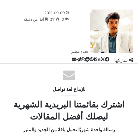
2012-09-09
0
37
أقل من دقيقة
عصام مطير
‫X
تيلقرام
لينكدإن
واتساب
مشاركة
فيسبوك
بينتيريست
شاركها
عبر
البريد
للإبداع لغة تواصل
اشترك بقائمتنا البريدية الشهرية
ليصلك أفضل المقالات
رسالة واحدة شهريًا تحمل باقةً من الجديد والمثير