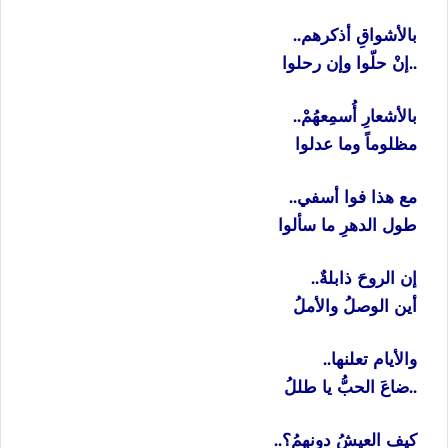
بالأشواقِ أذكرهم..
..إنْ حلّوا وإن رحلوا
بالأشعارِ أُسمِعهُمْ..
مظلوماً وما عدلوا
مع هذا فوا أسفي..
طول الدهرِ ما سألوا
إن الروحَ ذابلةٌ..
أين الوصلُ والأملُ
والأيام تعلنها..
..ضاعَ الحبُّ يا طللُ
كيف العيشُ دونهمُ؟..