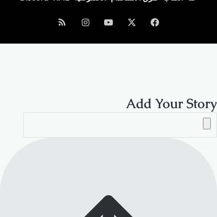
فيسبوك
‫X
‫YouTube
انستقرام
ملخص
الموقع
RSS
Add Your Story