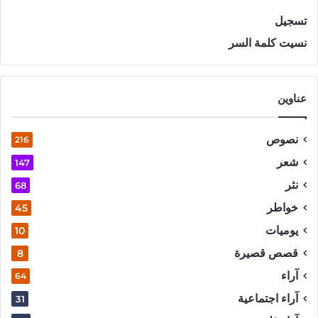
تسجيل
نسيت كلمة السر
عناوين
نصوص
216
شعر
147
نثر
68
خواطر
45
يوميات
10
قصص قصيرة
8
آراء
64
آراء اجتماعية
31