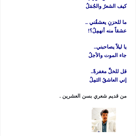
كيف الشعرُ والجُمَلُ
ما للحزنِ يعشقُني ..
عشقاً منه أنهمِلُ؟!
يا ليلاً يصاحبني..
جاء الموت والأجلُ
قل للخلِّ مغفرةً..
إني العاشقُ الثمِلُ
من قديم شعري بسن العشرين .