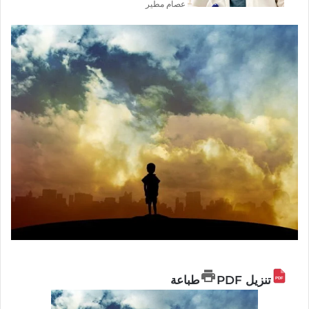
عصام مطير
تنزيل PDF
طباعة