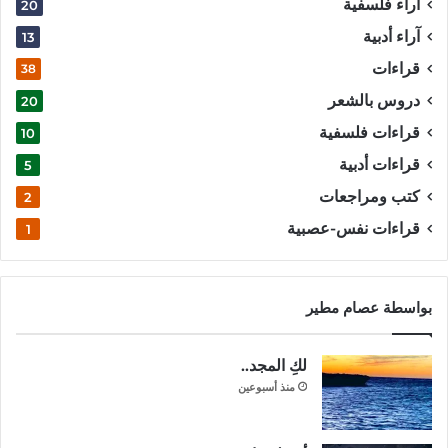
آراء فلسفية
20
آراء أدبية
13
قراءات
38
دروس بالشعر
20
قراءات فلسفية
10
قراءات أدبية
5
كتب ومراجعات
2
قراءات نفس-عصبية
1
بواسطة عصام مطير
لكِ المجد..
منذ أسبوعين