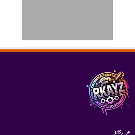
عن ركائز