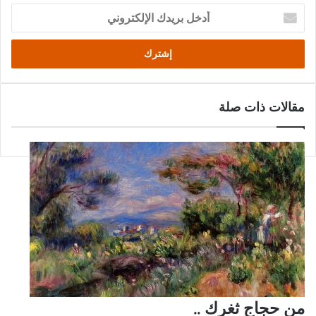
أدخل
بريدك
الإلكتروني
مقالات ذات صلة
من حجاج ثغرك ..