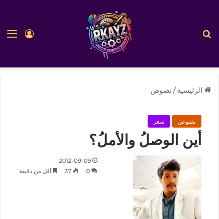
بحث عن
الق
تسجيل ا
الرئيسية
/
نصوص
نصوص
شعر
أين الوصلُ والأملُ؟
2012-09-09
0
37
أقل من دقيقة