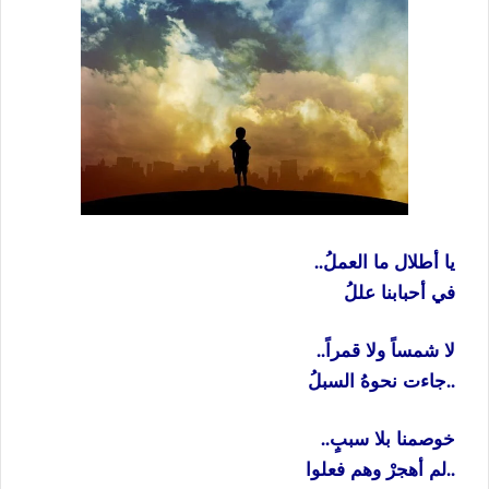
يا أطلال ما العملُ..
في أحبابنا عللُ
لا شمساً ولا قمراً..
..جاءت نحوهُ السبلُ
خوصمنا بلا سببٍ..
..لم أهجرْ وهم فعلوا