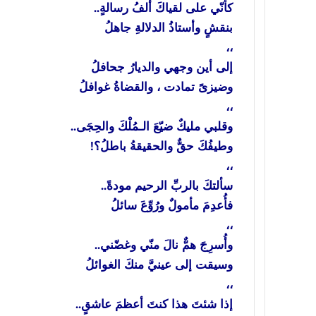
كأنّي على لقياكَ ألفُ رسالةٍ..
بنقشٍ وأستاذُ الدلالةِ جاهلُ
،،
إلى أين وجهي والديارُ جحافلُ
وضيزىً تمادت ، والقضاةُ غوافلُ
،،
وقلبي مليكٌ ضيّعَ الـمُلْكَ والحِجَى..
وطيفُكَ حقٌّ والحقيقةُ باطلُ؟!
،،
سألتكَ بالربِّ الرحيم مودةً..
فأُعدِمَ مأمولٌ ورُوِّعَ سائلُ
،،
وأُسرِجَ همٌّ نالَ منّي وغضّني..
وسيقت إلى عينيَّ منكَ الغوائلُ
،،
إذا شئتَ هذا كنتَ أعظمَ عاشقٍ..