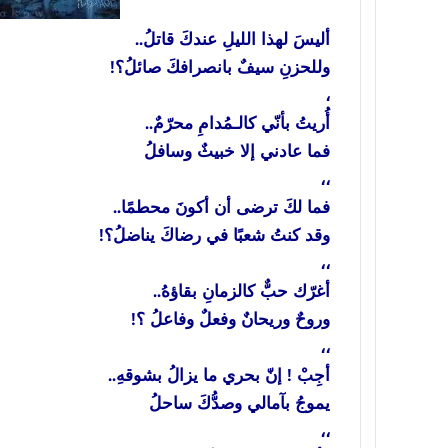
أليسَ لهذا الليلِ عندكَ قاتلُ..
وللحزنِ سيفٌ بانصرافكَ صائلُ؟!
،
أُريتُ بأنّي كالـمُدامِ محرّمٌ..
فما عادني إلا خبيثٌ وسافلُ
،،
فما لكَ ترضى أن أكونَ محطمًا..
وقد كنتُ شعبًا في رضاكَ يناضلُ؟!
،،
أغرّك حبٌّ كالزمانِ بقاؤهُ..
وروحٌ وريحانٌ وفعلٌ وفاعلُ ؟!
،،
أجِبْ ! إنّ بحري ما يزالُ بشوقهِ..
يموجُ بآمالي وصدُّكَ ساحلُ
،،