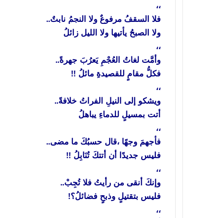
،،
فلا السقفُ مرفوعٌ ولا النجمُ نابتٌ..
ولا الصبحُ يأتيها ولا الليل زائلُ
،،
وأمَّت لغاتُ العُجْمِ يَعرُبَ جهرةً..
فكلُّ مقامٍ للقصيدةِ مائلُ !!
،،
ويشكو إلى النيلِ الفراتُ خلافةً..
أتت بمسيلٍ للدماءِ يباهلُ
،،
فأجهمَ وجهًا ،قال حسبُكَ ما مضى..
فليس جديدًا أن أتتكَ تُنَابِلُ !!
،،
وإنكَ أنقى من رأيتُ فلا تُجِبْ..
فليس بتقتيلٍ وذبحٍ فضائلُ؟!
،،