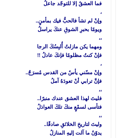
فما العشقُ إلا للتوجّد جاعلُ
،
وإنْ لم تشأ فالحبُّ فيك بمأمنٍ..
ويومًا بحبرِ الشوقِ عنكَ يراسلُ
،،
ومهما يكن مازلتُ أُلبِسُكَ الرجا
فإنْ كنتُ مظلومًا فإنكَ عادلُ !!
،
وإنْ مسّني يأسٌ من القدس مُسرَجٌ..
فإنَّ ترابي أنْ تعودَهُ آملُ
،،
فليتَ لهذا العشق عندك منبرًا..
فتأسى لسمْعٍ منكَ تلكَ العواذلُ
،،
وليتَ لتاريخِ الخلائقِ صادقًا..
يدوّنُ ما آلت إليهِ المنازلُ