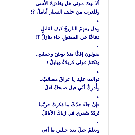
ألا ليتَ موتي هل يغادرُهُ الأسى
وللغرب من خلف الستار أناملُ ؟!
،،
وهل يفهمُ التاريخُ كيف لقاتلٍ..
دفاعًا عن المقتولِ جاء ينازلُ ؟!
،،
يقولون إفكًا منذ بوشَ وجيشهِ..
وتكتمُ قولي كربلاءُ وبابلُ !
،،
توالت علينا يا عراقُ مصائبٌ..
وأُدرِكُ أنّي قبل صبحكَ آفلُ
،،
فإنْ جاءَ حدّثْ ما ذكرتُ فربّما
تُردّدُ شعري في رُباكَ الأيائلُ
،،
ويعلمُ جيلٌ بعد جيلين ما أتى