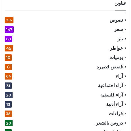
عناوين
نصوص
216
شعر
147
نثر
68
خواطر
45
يوميات
10
قصص قصيرة
8
آراء
64
آراء اجتماعية
31
آراء فلسفية
20
آراء أدبية
13
قراءات
38
دروس بالشعر
20