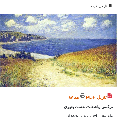
أقل من دقيقة
تنزيل PDF
طباعة
تركتني واشغلت نفسك بغيري…
واقنعتني لاغبت عني بتشتاق