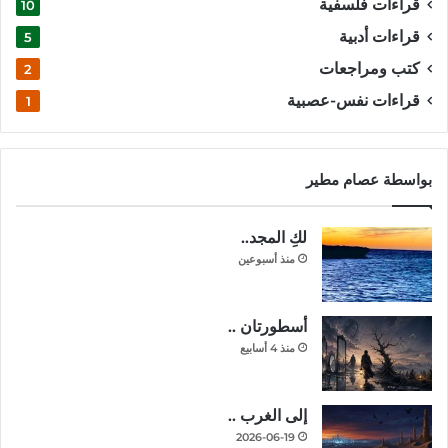
قراءات فلسفية
10
قراءات أدبية
5
كتب ومراجعات
2
قراءات نفس-عصبية
1
بواسطة عصام مطير
لكِ المجد..
منذ أسبوعين
أسطورتان ..
منذ 4 أسابيع
إلى الغرب ..
2026-06-19