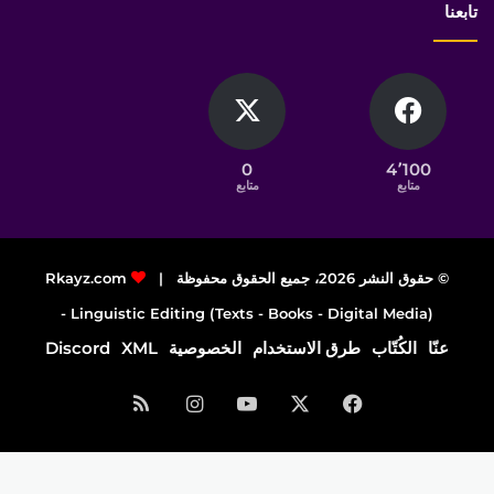
تابعنا
0
4٬100
متابع
متابع
© حقوق النشر 2026، جميع الحقوق محفوظة |
Rkayz.com
Linguistic Editing (Texts - Books - Digital Media) -
عنّا
الكُتّاب
طرق الاستخدام
الخصوصية
XML
Discord
فيسبوك
‫X
‫YouTube
انستقرام
ملخص
الموقع