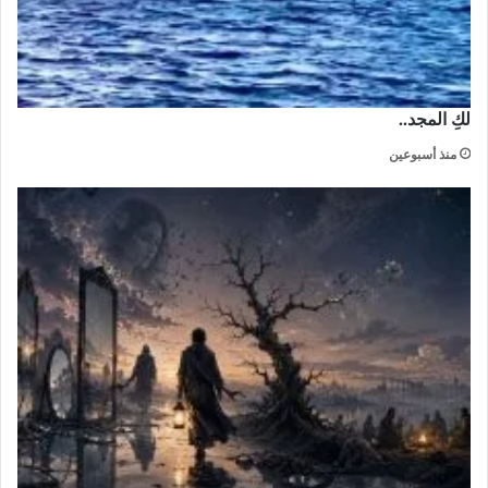
لكِ المجد..
منذ أسبوعين