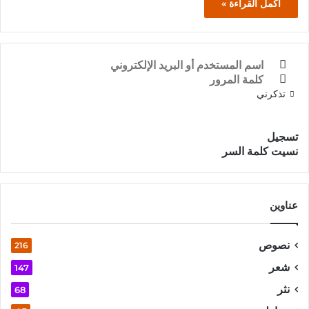
أكمل القراءة »
تذكرني
تسجيل الدخول
تسجيل
نسيت كلمة السر
عناوين
نصوص
216
شعر
147
نثر
68