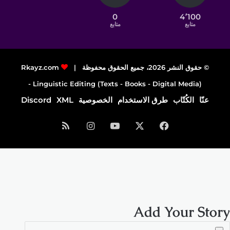
0
4٬100
متابع
متابع
© حقوق النشر 2026، جميع الحقوق محفوظة |
Rkayz.com
Linguistic Editing (Texts - Books - Digital Media) -
عنّا
الكُتّاب
طرق الاستخدام
الخصوصية
XML
Discord
فيسبوك
‫X
‫YouTube
انستقرام
ملخص
الموقع
RSS
Add Your Story