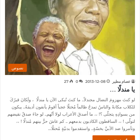
نصوص
عصام مطير
2013-12-08
0
27
يا مندلّا …
لو كنتَ مهزومَ النضال مجندلاً.. ما كنتَ تُبكى الآن يا مندلّا ، ولَكانَ قبرُكَ
للكلاب مكانةً والناسُ تمدحُ ظالماً مُختلّا عجباً أقومٌ يأنفون أديمَهُ.. يبكون
من بسوادِهِ يتجلّى ؟! ،، ما أصدقَ الأعراب لولا أنّهم.. لو جاءَ صدقُ نقيضهم
لتولّى ! ،، الساقطون الكاذبون بدمعهم .. كم عاشَ حرٌّ بينهم مُنذلّا ! ،،
وتآمروا ضد الأبيِّ بخسّةٍ.. واستقدموا بدنيّةٍ مُحتلّا…