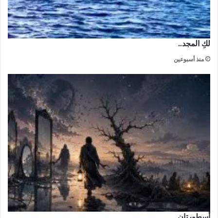
لكِ المجد..
منذ أسبوعين
أسطورتان ..