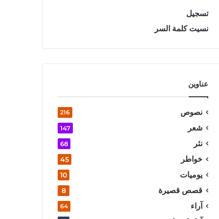
تسجيل
نسيت كلمة السر
عناوين
نصوص
216
شعر
147
نثر
68
خواطر
45
يوميات
10
قصص قصيرة
8
آراء
64