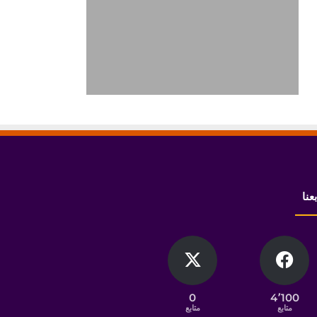
بعنا
0
4٬100
متابع
متابع