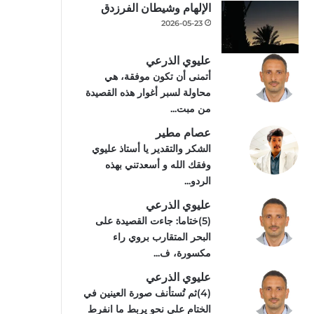
الإلهام وشيطان الفرزدق
2026-05-23
عليوي الذرعي
أتمنى أن تكون موفقة، هي
محاولة لسبر أغوار هذه القصيدة
من مبت...
عصام مطير
الشكر والتقدير يا أستاذ عليوي
وفقك الله و أسعدتني بهذه
الردو...
عليوي الذرعي
(5)ختاما: جاءت القصيدة على
البحر المتقارب بروي راء
مكسورة، ف...
عليوي الذرعي
(4)ثم تُستأنف صورة العينين في
الختام على نحو يربط ما انفرط