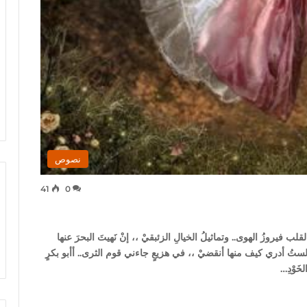
نصوص
41
0
لب فيروزُ الهوى.. وتماثيلُ الخيالِ الزئبقيْ ،، إنْ نَهيتَ البحرَ عنها
ً.. لستُ أدري كيف منها أنقضيْ ،، في هزيعٍ جاءني قوم الثرى.. أأبو بكرٍ
خَوْدِ…