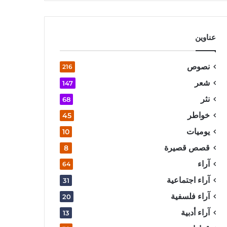
عناوين
نصوص
216
شعر
147
نثر
68
خواطر
45
يوميات
10
قصص قصيرة
8
آراء
64
آراء اجتماعية
31
آراء فلسفية
20
آراء أدبية
13