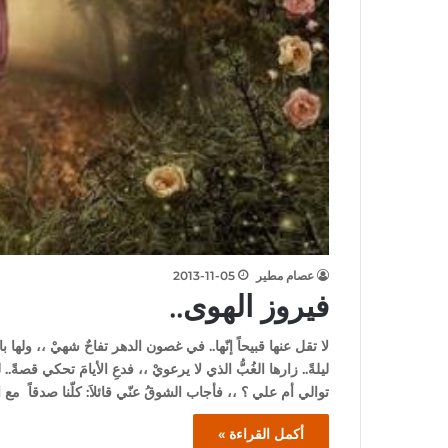
عصام مطير
2013-11-05
فيروز الهوى..
لا تقل عنها قبيحاً إنّها.. في غصون الدهر تفاحٌ شهيْ ،، ولها بالق
ليلةً.. زارها الغُبُّ الذي لا يرعويْ ،، فدعِ الأيامَ تحكي قصة
توالي أم علي ؟ ،، فأجاب الشوقُ عنّي قائلاَ: كلّنا صدقاً مع ال
أكمل القراءة »