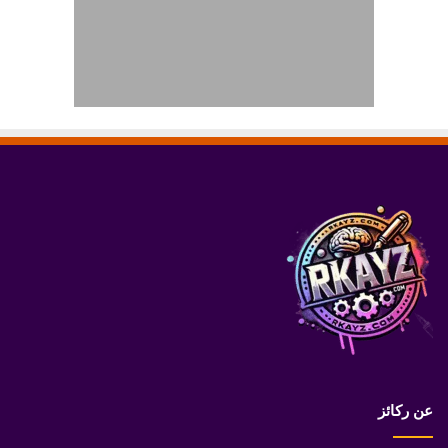
عن ركائز