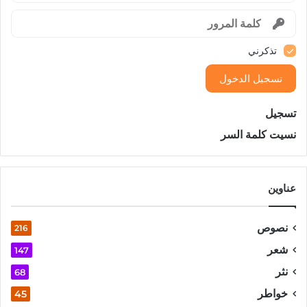
تذكرني
تسجيل الدخول
تسجيل
نسيت كلمة السر
عناوين
نصوص
216
شعر
147
نثر
68
خواطر
45