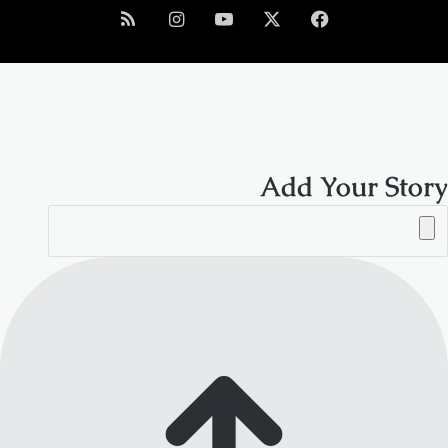
فيسبوك
‫X
‫YouTube
انستقرام
ملخص
الموقع
RSS
Add Your Story