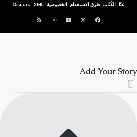
عنّا
الكُتّاب
طرق الاستخدام
الخصوصية
XML
Discord
فيسبوك
‫X
‫YouTube
انستقرام
ملخص
الموقع
RSS
Add Your Story