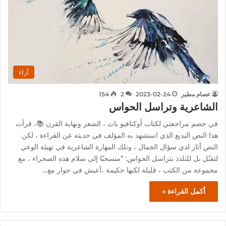
آراء
عصام مطير
2023-02-24
2
154
الشاعرية وتراسل الحواس
في خضم مراجعتي لكتاب أوكتافيو باث ، الشعر ونهاية القرن 📚، قرأت
هذا النص البديع الذي استشهد به المؤلف في حديثه عن القراءة ، لكن
النص أثار لدي سؤال الجمال ، وتلك المهارة الشاعرية في تهيئة الوعي
لتقبّل بل للتلذذ بتراسل الحواس: ”منسحبًا إلى سلام هذه الصحراء ، مع
مجموعة من الكتب ، قليلة لكنها حكيمة ،أعيش في حوار مع…
أكمل القراءة »