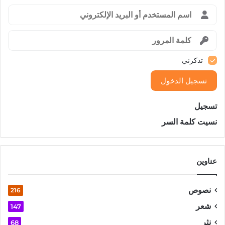
تذكرني
تسجيل الدخول
تسجيل
نسيت كلمة السر
عناوين
نصوص
216
شعر
147
نثر
68