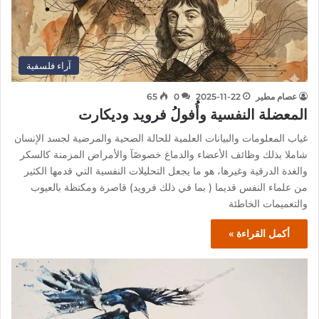
آراء فلسفية
عصام مطير
2025-11-22
0
65
المعضلة النفسية وأُفولُ فرويد وديكارت
غياب المعلومات والبيانات العلمية للحالة الصحية والمرضية لجسد الإنسان
شاملا بذلك وظائف الأعضاء والدماغ خصوصًآ والأمراض المزمنة كالسكر
والغدة الدرقية وغيرها، هو ما يجعل التحليلات النفسية التي قدمها الكثير
من علماء النفس قديما ( بما في ذلك فرويد) قاصرة ومكتظة بالعيوب
والتعميمات الخاطئة
أكمل القراءة »