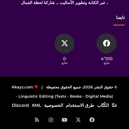
، عبر الكتابة وتطوير الأساليب ... شاركنا لحظة الجمال
تابعنا
0
4٬100
متابع
متابع
© حقوق النشر 2026، جميع الحقوق محفوظة |
Rkayz.com
Linguistic Editing (Texts - Books - Digital Media) -
عنّا
الكُتّاب
طرق الاستخدام
الخصوصية
XML
Discord
فيسبوك
‫X
‫YouTube
انستقرام
ملخص