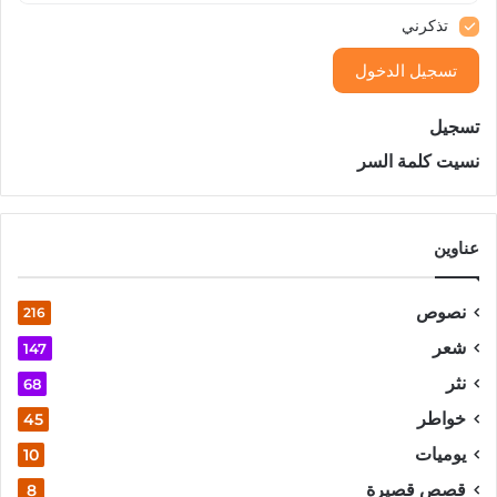
تذكرني
تسجيل الدخول
تسجيل
نسيت كلمة السر
عناوين
نصوص
216
شعر
147
نثر
68
خواطر
45
يوميات
10
قصص قصيرة
8