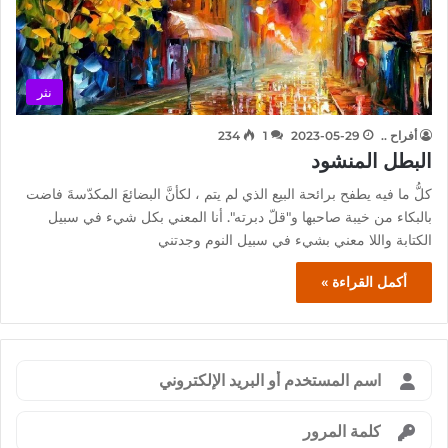
نثر
أفراح ..
2023-05-29
1
234
البطل المنشود
كلُّ ما فيه يطفح برائحة البيع الذي لم يتم ، لكأنَّ البضائعَ المكدّسةَ فاضت
بالبكاء من خيبة صاحبها و"قلّ دبرته". أنا المعني بكل شيء في سبيل
الكتابة واللا معني بشيء في سبيل النوم وجدتني
أكمل القراءة »