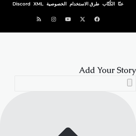
عنّا
الكُتّاب
طرق الاستخدام
الخصوصية
XML
Discord
فيسبوك
‫X
‫YouTube
انستقرام
ملخص
الموقع
RSS
Add Your Story