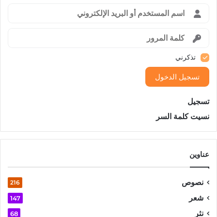
تذكرني
تسجيل الدخول
تسجيل
نسيت كلمة السر
عناوين
نصوص
216
شعر
147
نثر
68