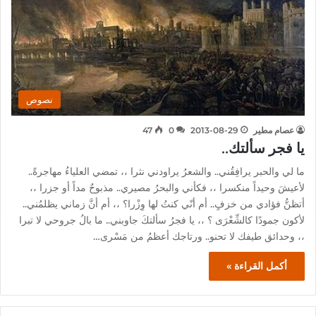
نصوص
عصام مطير
2013-08-29
0
47
يا فجر سألتك..
ما لي والحبر يرافِقُني.. والشعرُ يراودني نثرا ،، تمضي العلياءُ مهاجرةً..
لأعيشَ وحيداً منكسرا ،، فكأني والبحرُ مصيري.. مذبوحٌ مداً أو جزرا ،،
أتظنُّ فؤادي من خزفٍ.. أم أنّي كنتُ لها وِزْرا؟ ،، أم أنَّ زماني يظلمُني..
لأكون جمودًا كالشِّعْرَى ؟ ،، يا فجرُ سألتكَ جاوبني.. ما بالُ جروحي لا تبرا
،، وحدائق طيفك لا تحنو.. ورتاجك أعظمُ من مَسْرى…
أكمل القراءة »