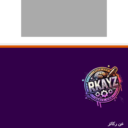
عن ركائز