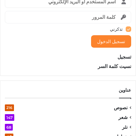
تذكرني
تسجيل الدخول
تسجيل
نسيت كلمة السر
عناوين
نصوص
216
شعر
147
نثر
68