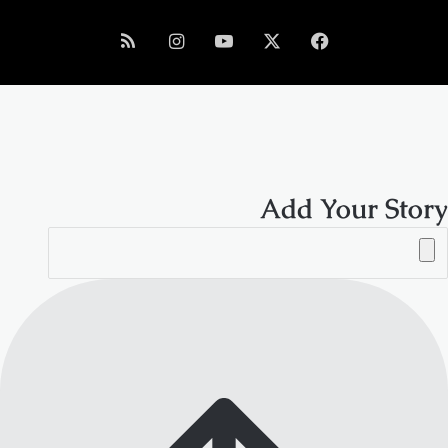
فيسبوك
‫X
‫YouTube
انستقرام
ملخص
الموقع
RSS
Add Your Story