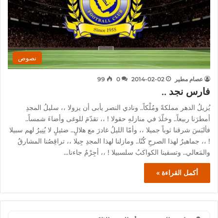
نصوص
عصام مطير
2014-02-02
0
99
فارس نجد ..
يُزيلُ الدهر مملكةً ومُلْكاً.. ونادي النصر يأبى أن يزولا ،، سليلُ المجدِ
أمطرَنا ربيعاً.. وخلّدَ في منازلهِ حقولا ! ،، تقدّمَ للوغى وأضاءَ شمساً..
فألبَسَ شرقنا ثوباً جميلا ،، وأمّا الليلُ غادرَ مع هلالٍ.. ضئيلٍ لا يُنِيرُ لهم سبيلا
! ،، جماهيرٌ لهذا الصرحِ كُنّا.. ومازلنا لهذا المجدِ جِيلا ،، تراقِصُنا المشارقُ
والمَعالي.. وتسقينا الكواكبُ سلسبيلا ! ،، أجِرْمٌ جاءنا…
أكمل القراءة »