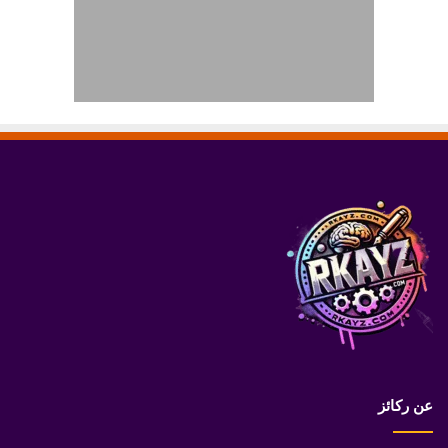
عن ركائز