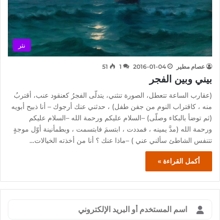
نثر
عصام مطير
2016-01-04
1
51
بيني وبين الفجر
(عقارب الساعة تتعطل، الصورة تنثني، يتدلّى الفجرُ كعنقود عنب، أقتربُ
منه ، كاقتراب النوم من جفن طفل) ، حدثني عنك أرجوك – أنا ذبيح أبويه
(ثم توضأ بالبكاء وصلّى) –السلام عليكم ورحمة الله –السلام عليكم
ورحمة الله (مدَّ يمينه ، فمددت ، ابتسمَ فابتسمت ، وبطمأنينة أوّل موجةٍ
تتنفس الشاطئ سألني عني ) –ماذا عنك ؟ أنا من أخذته الخيالات…
أكمل القراءة »