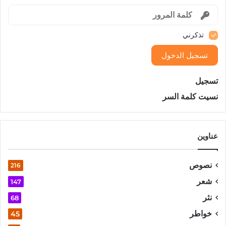
تذكرني
تسجيل الدخول
تسجيل
نسيت كلمة السر
عناوين
نصوص
216
شعر
147
نثر
68
خواطر
45