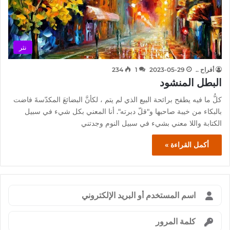
نثر
أفراح ..
2023-05-29
1
234
البطل المنشود
كلُّ ما فيه يطفح برائحة البيع الذي لم يتم ، لكأنَّ البضائعَ المكدّسةَ فاضت
بالبكاء من خيبة صاحبها و"قلّ دبرته". أنا المعني بكل شيء في سبيل
الكتابة واللا معني بشيء في سبيل النوم وجدتني
أكمل القراءة »