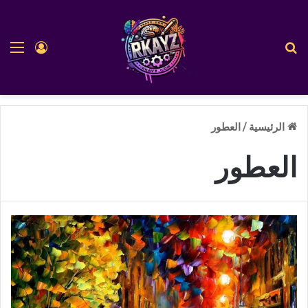
بحث عن
الق
تسجيل ا
الرئيسية
/
العطور
العطور