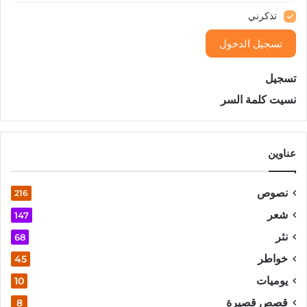
تذكرني
تسجيل الدخول
تسجيل
نسيت كلمة السر
عناوين
نصوص
216
شعر
147
نثر
68
خواطر
45
يوميات
10
قصص قصيرة
8