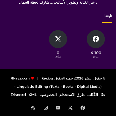
، عبر الكتابة وتطوير الأساليب ... شاركنا لحظة الجمال
تابعنا
0
4٬100
متابع
متابع
© حقوق النشر 2026، جميع الحقوق محفوظة |
Rkayz.com
Linguistic Editing (Texts - Books - Digital Media) -
عنّا
الكُتّاب
طرق الاستخدام
الخصوصية
XML
Discord
فيسبوك
‫X
‫YouTube
انستقرام
ملخص