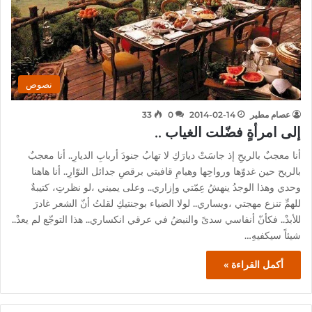
نصوص
عصام مطير
2014-02-14
0
33
إلى امرأةٍ فضّلت الغياب ..
أنا معجبٌ بالريحِ إذ جاسَتْ ديارَكِ لا تهابُ جنودَ أربابِ الديارِ.. أنا معجبٌ
بالريح حين غدوّها ورواحِها وهيامِ قافيتي برقصِ جدائل النوّارِ.. أنا هاهنا
وحدي وهذا الوجدُ ينهشُ عِمّتي وإزاري.. وعلى يميني ،لو نظرتِ، كتيبةٌ
للهمِّ تنزع مهجتي ،ويساري.. لولا الضياء بوجنتيكِ لقلتُ أنّ الشعر غادرَ
للأبدْ.. فكأنّ أنفاسي سدىً والنبضُ في عرقي انكساري.. هذا التوجّع لم يعدْ..
شيئاً سيكفيهِ…
أكمل القراءة »