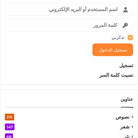
تذكرني
تسجيل الدخول
تسجيل
نسيت كلمة السر
عناوين
نصوص
216
شعر
147
نثر
68