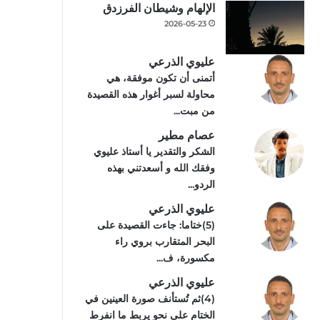
الإلهام وشيطان الفرزدق
2026-05-23
عليوي الذرعي
أتمنى أن تكون موفقة، هي
محاولة لسبر أغوار هذه القصيدة
من مبت...
عصام مطير
الشكر والتقدير يا أستاذ عليوي
وفقك الله و أسعدتني بهذه
الردو...
عليوي الذرعي
(5)ختاما: جاءت القصيدة على
البحر المتقارب بروي راء
مكسورة، ف...
عليوي الذرعي
(4)ثم تُستأنف صورة العينين في
الختام على نحو يربط ما انفرط