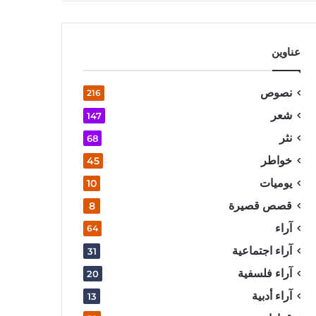
عناوين
نصوص
216
شعر
147
نثر
68
خواطر
45
يوميات
10
قصص قصيرة
8
آراء
64
آراء اجتماعية
31
آراء فلسفية
20
آراء أدبية
13