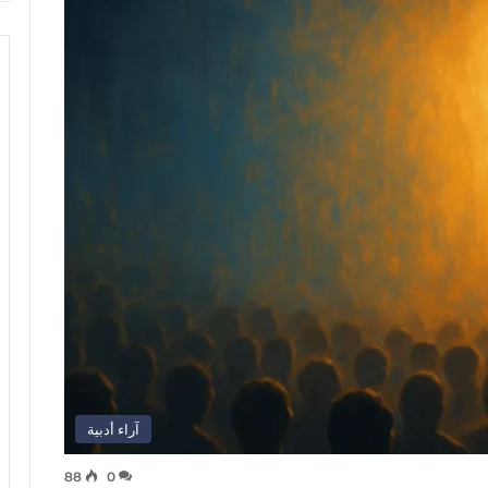
آراء أدبية
88
0