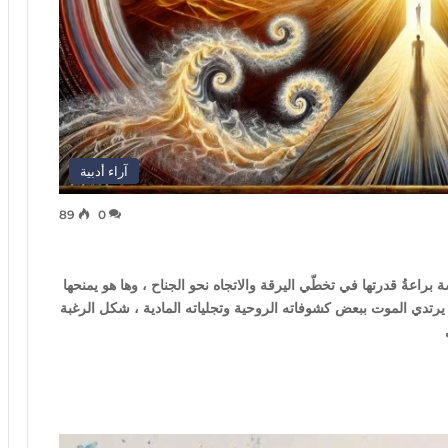
آراء أدبية
89
0
راعةُ قدرتها في تخطّي اليرقة والاتجاه نحو الجناح ، وها هو يمنحها
. يرتدي الموت ببعض كشوفاته الروحية وتجلياته المادية ، شكل الرغبة