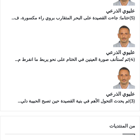
عليوي الذرعي
(5)ختاما: جاءت القصيدة على البحر المتقارب بروي راء مكسورة، ف...
عليوي الذرعي
(4)ثم تُستأنف صورة العينين في الختام على نحو يربط ما انفرط م...
عليوي الذرعي
(3)ثم يحدث التحول الأهم في بنية القصيدة حين تصبح الحبيبة دلي...
من المنتديات