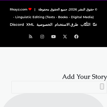
© حقوق النشر 2026، جميع الحقوق محفوظة |
Rkayz.com
Linguistic Editing (Texts - Books - Digital Media) -
عنّا
الكُتّاب
طرق الاستخدام
الخصوصية
XML
Discord
فيسبوك
‫X
‫YouTube
انستقرام
ملخص
الموقع
RSS
Add Your Story