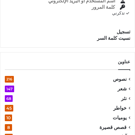
تذكرني
تسجيل الدخول
تسجيل
نسيت كلمة السر
عناوين
نصوص
216
شعر
147
نثر
68
خواطر
45
يوميات
10
قصص قصيرة
8