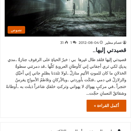
نصوص
عصام مطير
2012-08-04
1
31
قصيدتي إليها..
قصيدتي إليها فلقد طال غيرها بي : خبرُ الحياةِ على الرفوف جنازةٌ ..مدي
يديكِ لكي تري أجفاني إني كأوطانِ العروبةِ كلّها ..قد دمرتني سطوةُ
الخذلانِ ما كان للموتِ الأثيمِ منازلٌ ..لولا تلذذنا بظلمٍ جاني إني أحبّكِ
والزلازلُ في دمي ..فتكَت بأوردتي ..وبالأركانِ وتلاطمُ الأمواجِ يغرسُ
خنجراً ..في مركبٍ يهواكِ لا يهواني وتركتِ خلفكِ شاعراً ذبلت به ..أوطانهُ
وشقائقُ النعمانِ حجّت…
أكمل القراءة »