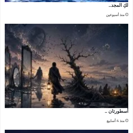
لكِ المجد..
منذ أسبوعين
أسطورتان ..
منذ 4 أسابيع