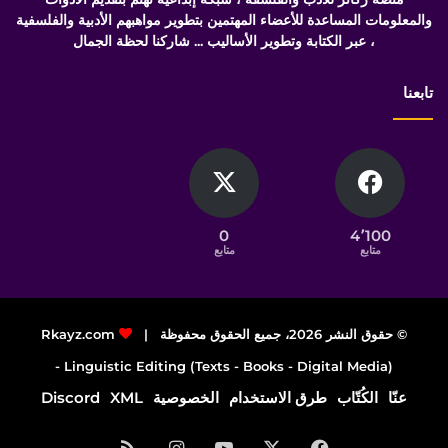
والمعلومات المساعدة للأعضاء المهتمين بتطوير مواهبهم الأدبية والفلسفية
، عبر الكتابة وتطوير الأساليب ... شاركنا لحظة الجمال
تابعنا
0
4٬100
متابع
متابع
© حقوق النشر 2026، جميع الحقوق محفوظة |
Rkayz.com
Linguistic Editing (Texts - Books - Digital Media) -
عنّا
الكُتّاب
طرق الاستخدام
الخصوصية
XML
Discord
فيسبوك
‫X
‫YouTube
انستقرام
ملخص