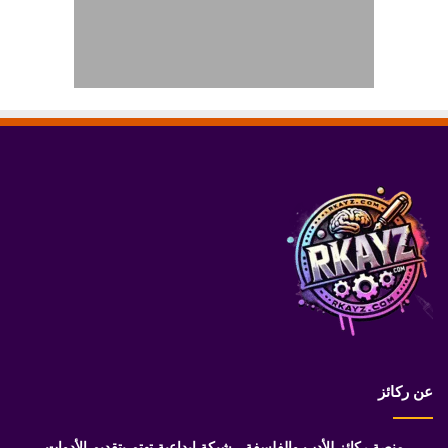
عن ركائز
منصة ركائز للأدب والفلسفة ، شبكة إبداعية تهتم بتقديم الأدوات