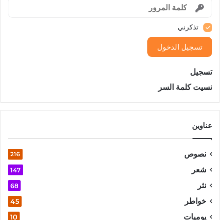
تذكرني
تسجيل الدخول
تسجيل
نسيت كلمة السر
عناوين
نصوص
216
شعر
147
نثر
68
خواطر
45
يوميات
10