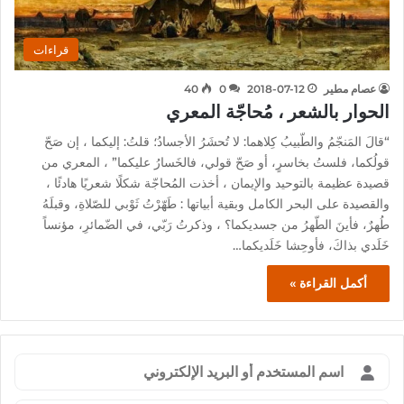
قراءات
عصام مطير
2018-07-12
0
40
الحوار بالشعر ، مُحاجّة المعري
“قالَ المَنجّمُ والطّبيبُ كِلاهما: لا تُحشَرُ الأجسادُ؛ قلتُ: إليكما ، إن صَحّ
قولُكما، فلستُ بخاسرٍ، أو صَحّ قولي، فالخَسارُ عليكما” ، المعري من
قصيدة عظيمة بالتوحيد والإيمان ، أخذت المُحاجّة شكلًا شعريًا هادئًا ،
والقصيدة على البحر الكامل وبقية أبياتها : طَهّرْتُ ثَوْبي للصّلاةِ، وقبلَهُ
طُهرٌ، فأينَ الطّهرُ من جسديكما؟ ، وذكرتُ رَبّي، في الضّمائرِ، مؤنساً
خَلَدي بذاكَ، فأوحِشا خَلَديكما…
أكمل القراءة »