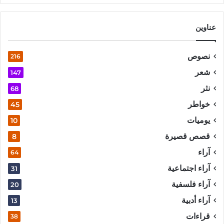
عناوين
نصوص
216
شعر
147
نثر
68
خواطر
45
يوميات
10
قصص قصيرة
8
آراء
64
آراء اجتماعية
31
آراء فلسفية
20
آراء أدبية
13
قراءات
38