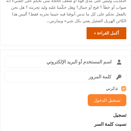
التكذيب وليس على مدى قوة أو ضعف الحجة متى نحكم على الشيء أنه
صواب أو خطأ ؟ قبح أو جمال؟ وهل حكْمنا عليه وليد تجربته ؟ هل نحن
بالفعل نحكم على كل ما ندس أنوفنا فيه حينما نجربه فقط؟ أليس هذا
الكائن الهزيل الضئيل يفتي بكل شيء ويمارس…
أكمل القراءة »
تذكرني
تسجيل الدخول
تسجيل
نسيت كلمة السر