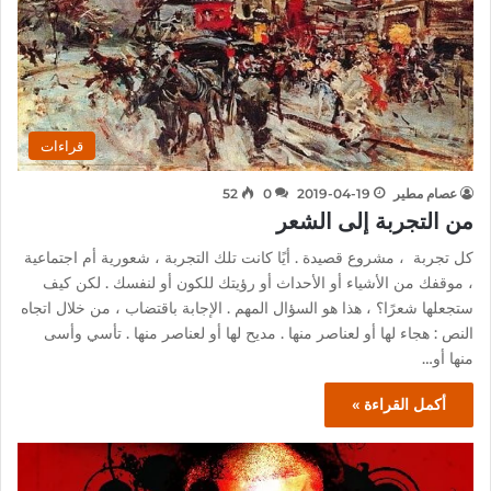
قراءات
عصام مطير
2019-04-19
0
52
من التجربة إلى الشعر
كل تجربة ، مشروع قصيدة . أيًا كانت تلك التجربة ، شعورية أم اجتماعية
، موقفك من الأشياء أو الأحداث أو رؤيتك للكون أو لنفسك . لكن كيف
ستجعلها شعرًا؟ ، هذا هو السؤال المهم . الإجابة باقتضاب ، من خلال اتجاه
النص : هجاء لها أو لعناصر منها . مديح لها أو لعناصر منها . تأسي وأسى
منها أو…
أكمل القراءة »