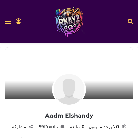
بحث عن
الق
تسجيل ا
Aadm Elshandy
0
لا يوجد متابعون
0
متابعة
Points
59
مشاركة