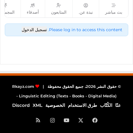
بث مباشر
نبذة عن.
المتابعون
أصدقاء
المجموع
Please log in to access this content.
تسجيل الدخول
© حقوق النشر 2026، جميع الحقوق محفوظة |
Rkayz.com
Linguistic Editing (Texts - Books - Digital Media) -
عنّا
الكُتّاب
طرق الاستخدام
الخصوصية
XML
Discord
فيسبوك
‫X
‫YouTube
انستقرام
ملخص