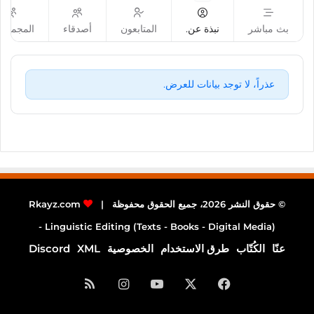
بث مباشر
نبذة عن.
المتابعون
أصدقاء
المجموع
عذراً، لا توجد بيانات للعرض.
© حقوق النشر 2026، جميع الحقوق محفوظة |
Rkayz.com
Linguistic Editing (Texts - Books - Digital Media) -
عنّا
الكُتّاب
طرق الاستخدام
الخصوصية
XML
Discord
فيسبوك
‫X
‫YouTube
انستقرام
ملخص