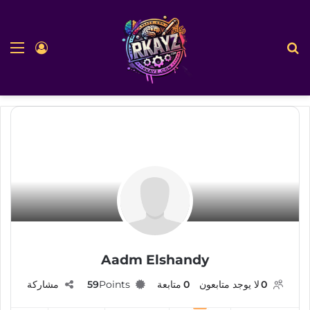
بحث عن
الق
تسجيل ا
Aadm Elshandy
0
لا يوجد متابعون
0
متابعة
Points
59
مشاركة