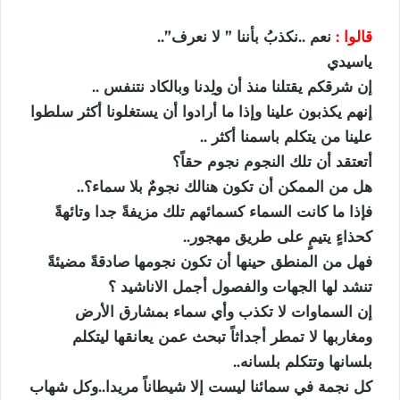
قالوا :
نعم ..نكذبُ بأننا ” لا نعرف”..
ياسيدي
إن شرقكم يقتلنا منذ أن ولِدنا وبالكاد نتنفس ..
إنهم يكذبون علينا وإذا ما أرادوا أن يستغلونا أكثر سلطوا
علينا من يتكلم باسمنا أكثر ..
أتعتقد أن تلك النجوم نجوم حقاً؟
هل من الممكن أن تكون هنالك نجومٌ بلا سماء؟..
فإذا ما كانت السماء كسمائهم تلك مزيفةً جدا وتائهةً
كحذاءٍ يتيمٍ على طريق مهجور..
فهل من المنطق حينها أن تكون نجومها صادقةً مضيئةً
تنشد لها الجهات والفصول أجمل الاناشيد ؟
إن السماوات لا تكذب وأي سماء بمشارق الأرض
ومغاربها لا تمطر أجداثاً تبحث عمن يعانقها ليتكلم
بلسانها وتتكلم بلسانه..
كل نجمة في سمائنا ليست إلا شيطاناً مريدا..وكل شهاب