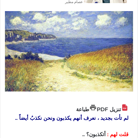
عصام مطير
تنزيل PDF
طباعة
لم تأت بجديد ، نعرف أنهم يكذبون ونحن نكذبُ أيضاً ..
قلت لهم :
أتكذبون؟ ..