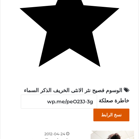
الوسوم
فصيح
نثر
الانثى
الخريف
الذكر
السماء
خاطرة
صعلكة
نسخ الرابط
2012-04-24