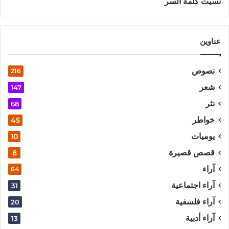
نسيت كلمة السر
عناوين
نصوص
216
شعر
147
نثر
68
خواطر
45
يوميات
10
قصص قصيرة
8
آراء
64
آراء اجتماعية
31
آراء فلسفية
20
آراء أدبية
13