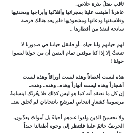
ثاقب يقتلُ بذرة خلاص..
عاهرةٌ أطبقت علينا بمجراتها وأفلاكها وأبراجها ومحدثيها
وفلاسفتها ودعاتها ومشعوذيها فلم يعد هنالك فرصة
سانحة لننفذ من أقطارها ..
لهم حياتهم ولنا حياة ..أو فلنقل حياتنا في صدورنا لا
تنبعثُ إلا إذا كنا موقنين تمام اليقين أن من حولنا ليسوا
حولنا !
هذه ليست أغصاناً وهذه ليست أوراقاً وهذه ليست
أشجاراً وهذه ليست أنهاراً وهذه.. وهذه.. وهذه..
إن كل ما تعتقد أنه كما هو ليس كذلك فلا يغُرنّك ابتسامةٌ
مرسومةٌ كشعارٍ انتخابيٍ لمرشحٍ بانتخاباتٍ لم تُخلق بعد..
ولا تحسبنّ الذين ولِدوا عندهم أحياءً بل أمواتٌ يعذّبون..
الخريفُ جاثمٌ علينا فلتنظر إلى وجوه أطفالنا جيداً