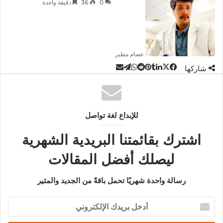
0
36
دقيقة واحدة
عصام مطير
‫X
تيلقرام
لينكدإن
واتساب
مشاركة
فيسبوك
بينتيريست
شاركها
عبر
البريد
للإبداع لغة تواصل
اشترك بقائمتنا البريدية الشهرية
ليصلك أفضل المقالات
رسالة واحدة شهريًا تحمل باقةً من الجديد والمثير
أدخل
بريدك
الإلكتروني