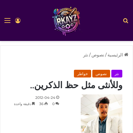
بحث عن
الق
تسجيل ا
الرئيسية
/
نصوص
/
نثر
نثر
نصوص
خواطر
وللأنثى مثل حظ الذكرين..
2012-04-24
0
36
دقيقة واحدة