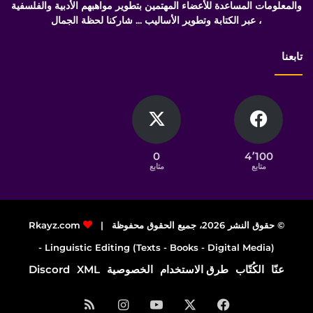
والمعلومات المساعدة للأعضاء المهتمين بتطوير مواهبهم الأدبية والفلسفية
، عبر الكتابة وتطوير الأساليب ... شاركنا لحظة الجمال
تابعنا
0
4٬100
متابع
متابع
© حقوق النشر 2026، جميع الحقوق محفوظة |
Rkayz.com
Linguistic Editing (Texts - Books - Digital Media) -
عنّا
الكُتّاب
طرق الاستخدام
الخصوصية
XML
Discord
فيسبوك
‫X
‫YouTube
انستقرام
ملخص