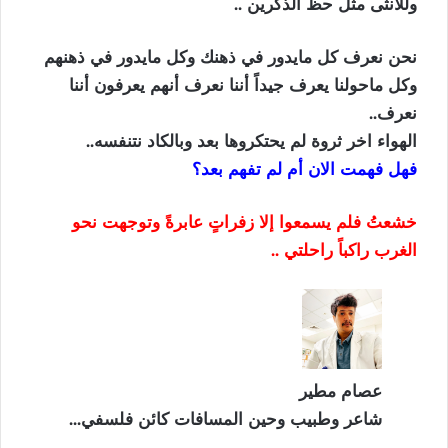
وللأنثى مثل حظ الذكرين ..
نحن نعرف كل مايدور في ذهنك وكل مايدور في ذهنهم
وكل ماحولنا يعرف جيداً أننا نعرف أنهم يعرفون أننا
نعرف..
الهواء اخر ثروة لم يحتكروها بعد وبالكاد نتنفسه..
فهل فهمت الان أم لم تفهم بعد؟
خشعتُ فلم يسمعوا إلا زفراتٍ عابرةً وتوجهت نحو
الغرب راكباً راحلتي ..
عصام مطير
شاعر وطبيب وحين المسافات كائن فلسفي...