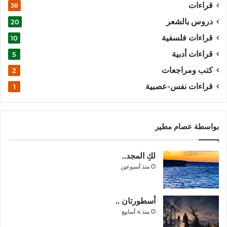
قراءات
38
دروس بالشعر
20
قراءات فلسفية
10
قراءات أدبية
5
كتب ومراجعات
2
قراءات نفس-عصبية
1
بواسطة عصام مطير
لكِ المجد..
منذ أسبوعين
أسطورتان ..
منذ 4 أسابيع