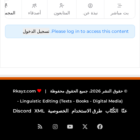
بث مباشر
نبذة عن.
المتابعون
أصدقاء
المجموع
Please log in to access this content.
تسجيل الدخول
© حقوق النشر 2026، جميع الحقوق محفوظة |
Rkayz.com
Linguistic Editing (Texts - Books - Digital Media) -
عنّا
الكُتّاب
طرق الاستخدام
الخصوصية
XML
Discord
فيسبوك
‫X
‫YouTube
انستقرام
ملخص