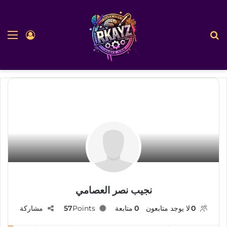
بحث عن
الق
تسجيل ا
نجيب نصر العصامي
0
لا يوجد متابعون
0
متابعة
Points
57
مشاركة