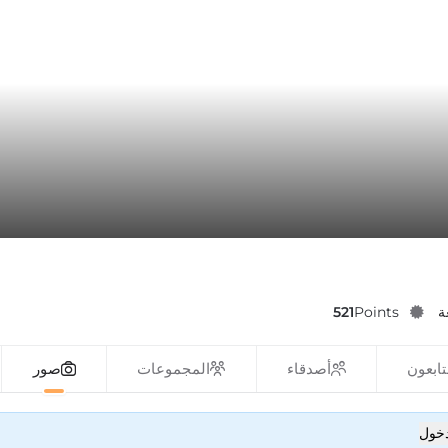
ة
Points
521
تابعون
أصدقاء
المجموعات
صور
دخول