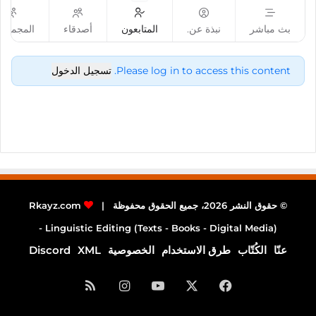
بث مباشر
نبذة عن.
المتابعون
أصدقاء
المجموع
Please log in to access this content.
تسجيل الدخول
© حقوق النشر 2026، جميع الحقوق محفوظة |
Rkayz.com
Linguistic Editing (Texts - Books - Digital Media) -
عنّا
الكُتّاب
طرق الاستخدام
الخصوصية
XML
Discord
فيسبوك
‫X
‫YouTube
انستقرام
ملخص