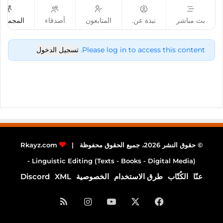
بث مباشر
نبذة عن.
المتابعون
أصدقاء
المجموع
Please log in to access this content.
تسجيل الدخول
© حقوق النشر 2026، جميع الحقوق محفوظة |
Rkayz.com
Linguistic Editing (Texts - Books - Digital Media) -
عنّا
الكُتّاب
طرق الاستخدام
الخصوصية
XML
Discord
فيسبوك
‫X
‫YouTube
انستقرام
ملخص