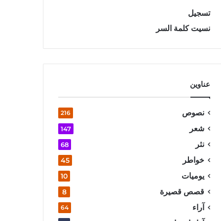
تسجيل
نسيت كلمة السر
عناوين
نصوص
216
شعر
147
نثر
68
خواطر
45
يوميات
10
قصص قصيرة
8
آراء
64