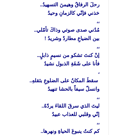
رحلَ
الرفاقُ
وهيمنَ
التسهيدُ
..
خذني
فإنّي
كالزمانِ
وحيدُ
،،
مُدُني
صدى
صوتي
وذاكَ
تأمّلي
..
بين
الضياعِ
مطاردٌ
وشريدُ
!
،،
إنْ
كنتَ
تشكو
من
نسيمٍ
ذابلٍ
..
فأنا
على
شَفَةِ
الذبول
نشيدُ
،
سقطَ
المكانُ
على
الضلوعِ
بثقلهِ
..
وانسلّ
سيفاً
بالحشا
تنهيدُ
،،
ليتَ
الذي
سرقَ
اللقاءَ
يردّهُ
..
إنّي
وقلبي
للعذاب
عبيدُ
،،
كم
كنتُ
ينبوعَ
الحياةِ
ونهرها
..