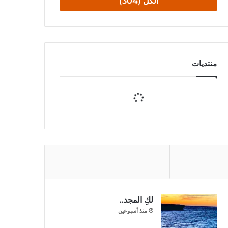
الكل (304)
منتديات
لكِ المجد..
منذ أسبوعين