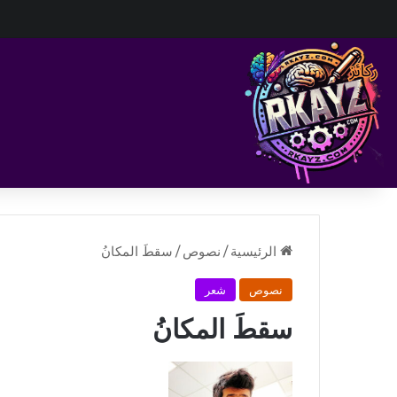
الرئيسية
/
نصوص
/
سقطَ المكانُ
نصوص
شعر
سقطَ المكانُ