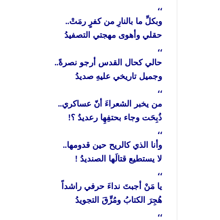
،،
وبكلِّ
ما
بالنارِ
من
كفرٍ
رمَتْ
..
حقلي
وأهوى
مهجتي
التصفيدُ
،،
حالي
كحال
القدس
أرجو
نصرةً
..
وجميل
تاريخي
عليهِ
صديدُ
،،
من
يخبر
الشعراءَ
أنّ
عساكري
..
ذُبِحَت
وجاء
بحتفِهِا
رعديدُ
؟
!
،،
وأنا
الذي
كالريح
حين
قدومها
..
لا
يستطيع
قتالَها
الصنديدُ
!
،،
يا
مَنْ
أجبتَ
نداءَ
حرفي
راشداً
هُجِرَ
الكتابُ
ومُزِّقَ
التجويدُ
،،