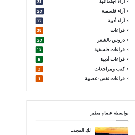
آراء اجتماعية
31
آراء فلسفية
20
آراء أدبية
13
قراءات
38
دروس بالشعر
20
قراءات فلسفية
10
قراءات أدبية
5
كتب ومراجعات
2
قراءات نفس-عصبية
1
بواسطة عصام مطير
لكِ المجد..