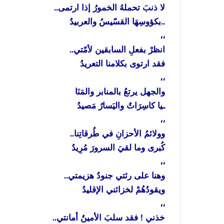
لا
ذنبَ
تحملهُ
الخمورُ
إذا
ارتمى
..
..
بكؤوسِهَا
القسّيسُ
والعربيدُ
،،
انظرْ
بفعلِ
السابقين
لأمّتي
..
فقد
ارتوى
بكلامنا
التعريدُ
،،
والجهل
يرتعُ
بالمنابر
والمَنَا
ـيا
كاسِرَاتٌ
واليَسارُ
مَصيدُ
،،
وولائمُ
الأحزانِ
في
طُرقاتِنا
..
كُبرى
وما
لقيَ
السرورَ
مُرِيدُ
،،
وهنا
على
رئتي
جنودُ
هزيمتي
..
ويقودُهُمْ
لخزائني
الإقليدُ
،،
خذني
!
فقد
سلبَ
الأمينُ
أمانتي
..