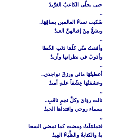
حتى
تجلّى
الكاعبُ
الغرِّيدُ
،،
سُكبت
نساءُ
العالمين
بساقِهَا
..
ويشعُّ
مِنْ
إقبالهنَّ
العيدُ
،،
وأفقتُ
منّي
كلّمَا
دَنَتِ
الخُطا
وأذوبُ
في
نظراتها
وأزيدُ
،،
أعطيتُهَا
مائي
ورزقَ
نواجذي
..
وعشقتُهَا
عِشْقاً
عليهِ
أميدُ
،،
نالت
رؤايَ
وكلَّ
نجمٍ
ثاقبٍ
..
بسماء
روحي
وافتداها
الجيدُ
،،
فتملمَلَتْ
ومضت
كما
تمضي
السحا
بةُ
والكتابةُ
والظِّبَاءُ
الغِيدُ