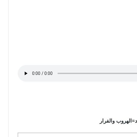
يد=الهروب والفرار