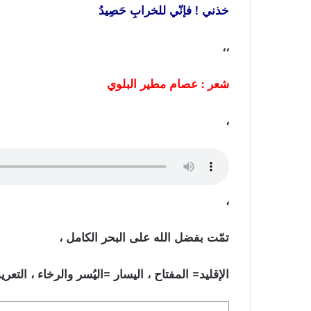
خذني
!
فإنّي
للخرابِ
حَصِيدُ
،،
شعر
:
عصام
مطير
البلوي
،
،
تمّت بفضل الله على البحر الكامل ،
الإقليد= المفتاح ، اليسار =اليُسر والرخاء ، التعر