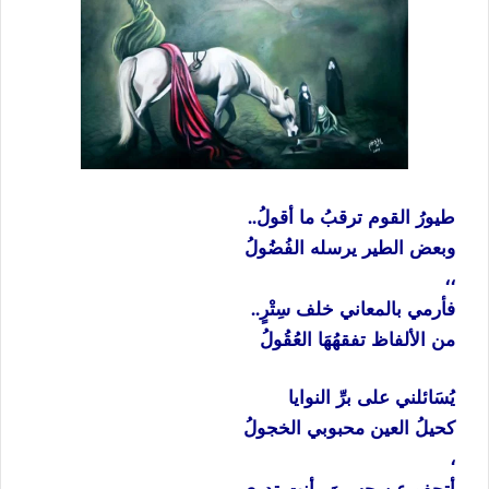
طيورُ القوم ترقبُ ما أقولُ..
وبعض الطير يرسله الفُضُولُ
،،
فأرمي بالمعاني خلف سِتْرٍ..
من الألفاظ تفقهُهَا العُقُولُ
يُسَائلني على برِّ النوايا
كحيلُ العين محبوبي الخجولُ
،
أتجفو عن حسينَ وأنت تدري