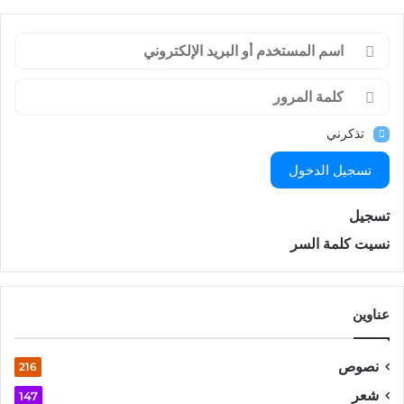
تذكرني
تسجيل الدخول
تسجيل
نسيت كلمة السر
عناوين
نصوص
216
شعر
147