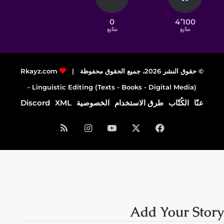
0
4٬100
متابع
متابع
© حقوق النشر 2026، جميع الحقوق محفوظة |
Rkayz.com
Linguistic Editing (Texts - Books - Digital Media) -
عنّا
الكُتّاب
طرق الاستخدام
الخصوصية
XML
Discord
فيسبوك
‫X
‫YouTube
انستقرام
ملخص
الموقع
RSS
Add Your Story