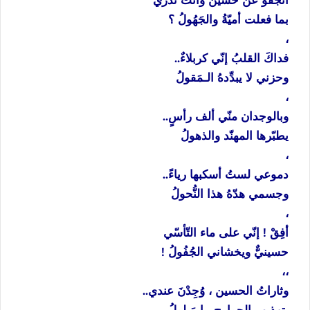
بما فعلت أميّةُ والجَهُولُ ؟
،
فداكَ القلبُ إنّي كربلاءٌ..
وحزني لا يبدِّدهُ الـمَقولُ
،
وبالوجدان منّي ألف رأسٍ..
يطبّرها المهنّد والذهولُ
،
دموعي لستُ أسكبها رياءً..
وجسمي هدّهُ هذا النُّحولُ
،
أفِقْ ! إنّي على ماء التّأسّي
حسينيٌّ ويخشاني الجُفُولُ !
،،
وثاراتُ الحسين ، وُجِدْنَ عندي..
بتهذيب الجوارحِ ،يا مَـلولُ