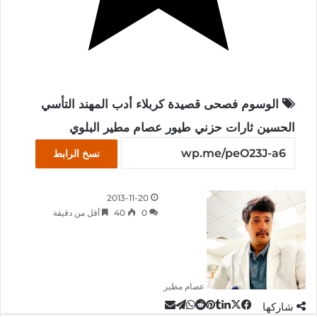
الوسوم
فصحى
قصيدة
كربلاء
أدب
المهند
التأسي
الحسين
ثارات
حزني
طيور
عصام مطير البلوي
نسخ الرابط
2013-11-20
0
40
أقل من دقيقة
عصام مطير
‫X
تيلقرام
لينكدإن
واتساب
مشاركة
فيسبوك
بينتيريست
شاركها