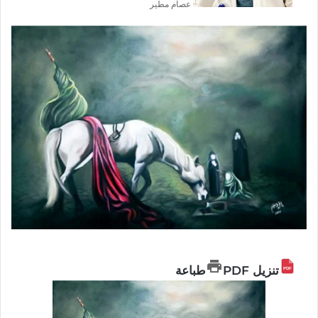
عصام مطير
تنزيل PDF
طباعة