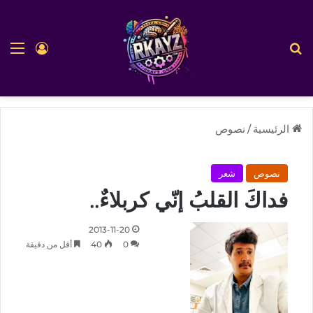
بحث عن
الق
تسجيل ا
الرئيسية
/
نصوص
نصوص
شعر
فداكَ القلبُ إنّي كربلاءٌ..
2013-11-20
0
40
أقل من دقيقة