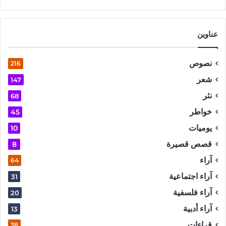
عناوين
نصوص
216
شعر
147
نثر
68
خواطر
45
يوميات
10
قصص قصيرة
8
آراء
64
آراء اجتماعية
31
آراء فلسفية
20
آراء أدبية
13
قراءات
38