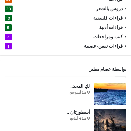
دروس بالشعر
20
قراءات فلسفية
10
قراءات أدبية
5
كتب ومراجعات
2
قراءات نفس-عصبية
1
بواسطة عصام مطير
لكِ المجد..
منذ أسبوعين
أسطورتان ..
منذ 4 أسابيع