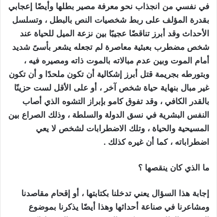
في نفسي من انجذاب نحو معرفة مصير بطلها وأيضًا إعجابي
بقدرة المؤلف على ربط شخصيات النص بالبطل ، وتسلسل
الأحداث وقد أبرز تناقضًا عجيبًا بين نزعة الميل للحياة عند
شخص مضطرب بعبثية معاصرة لم تجعله يشعر بأسىً شديد
أمام الموت وبين عدم مبالاته بالموت ذاته ومصيره فيه ،
وبتورطه بجريمة قتل أبرز إشكالية أن تكون ملحدًا و أن تكون
غير مبال بنهاية حياة شخص آخر ، أو على الأقل لست حزينًا
بالقدر الكافي ، وقد تفوق كامو بإبراز التشوه الذي أصاب
النفس البشرية في نسق الدولة والسلطة ، وذلك الصراع بين
المسيحية والحياة ، وتلك الاضطرابات لشخص لا يعي
اضطراباته ، كما أن غيره كذلك .
ما
الذي
كان
ينقصها
؟
إجابة هذا السؤال يعني تدخلنا بكتابتها ، أو إقحام مقاصدنا
ومشاعرنا في صناعة أحداثها وهذا أيضًا يذكرنا بموضوع