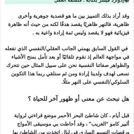
وقد أراد بذلك التمييز بين ما هو قصدية جوهرية وأخرى
ظاهرية، فالنهر ظاهريًا يقصد هدفًا لكنه من حيث أنه ظاهرة
فيزيائية فهو لا يقصد وليس ثمة إرادة واعية به .
في القول السابق يهمني الجانب العقلي/النفسي الذي نفعله
في مواجهة العالم إذ نقوم تلقائيًا أو بعد تأمل بمنح الأشياء
والظواهر صفاتنا النفسية نحن على سبيل المثال حين نتحرك
نسعى لهدف ولدينا إرادة ومن ثم سنلقي ربما هذا التكوين
السلوكي/النفسي على النهر مثلًا.
هل نبحث عن معنى أو ظهور آخر للحياة ؟
قبل أيام ، كان شاطئ البحر الأحمر موضع قراءتي لرواية
ألبير كامو “الغريب” ، وقد أحاطت بي موسيقى الأمواج
ورقصات النسيم الساري في ليال اتخذت من الشاطئ بها