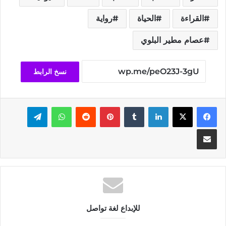
القراءة
الحياة
رواية
عصام مطير البلوي
نسخ الرابط
فيسبوك
‫X
لينكدإن
بينتيريست
واتساب
تيلقرام
مشاركة عبر البريد
للإبداع لغة تواصل