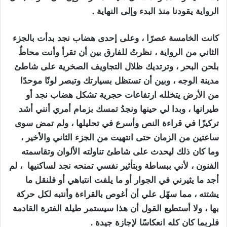
الرواية يقودنا منذ البدء وإلى النهاية .
كانت الخامسة عصرًا ، وعلى إحدى هضاب نجد بدأت بالجزء
الثاني من الرواية ، نظرتُ للفارق بين أن تقرأ وأنت محاطٌ
بلحن البحر ، وترتديك ظلال التجاويف الصخرية على شاطئ
مدينة الوجه ، وبين أن تستظل بسيارتك وتبصر لونًا موحدًا
من الأرض يتخلله ارتفاعات حجرية تشكل هضاب نجد أو
طيرانها ، وبدا لي حينها ونجدُ تمسك بزمام أمري أنني أشد
تركيزًا في قراءة النص وأسرع في تحليلها ، ولم تمض سوى
ساعتين من الزمان حتى انتهيت من الجزء الثاني والأخير ،
وما كان ذلك ليحدث على شاطئ تناولته الألوان وتقاسمته
الفنون ، لأني ببساطة وبتأثير نفسي تمنحه نجد لساكنيها ، لم
أجد ما يثيرني في الجوار أو ما يلفت انتباهي أو فلنقل ما
يشتته ، مما سهّل علي أن أغوص بالقراءة وأنتبه لكل حركة
بها ، ولا أستطيع القول أن هذا سيستمر طيلة الفترة القادمة
فلربما كان كله انعكاسًا لإجازة جيدة .