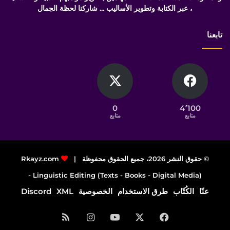
، عبر الكتابة وتطوير الأساليب ... شاركنا لحظة الجمال
تابعنا
0
4٬100
متابع
متابع
© حقوق النشر 2026، جميع الحقوق محفوظة |
Rkayz.com
Linguistic Editing (Texts - Books - Digital Media) -
عنّا
الكُتّاب
طرق الاستخدام
الخصوصية
XML
Discord
فيسبوك
‫X
‫YouTube
انستقرام
ملخص