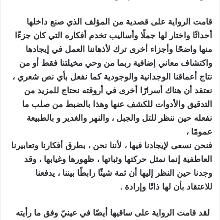
قامت الرواية على قصدية من المؤلف الذي صنع داخلها
أحداثًا واختار لها جملًا وأساليب تخدم أفكاره التي كان جزءًا
منها واضحًا وأجزاء أخرى ترك لأذهاننا العمل في إيجادها
واكتشاف معاني إضافية ربما من وحي مخيلتنا فقط أو من
نتاج أعماقنا الوجدانية والوجودية كما نفعل بأي نص شعري ،
نعتقد أن هناك أسرارًا أخرى في أروقته نحتاج للمزيد من
التدقيق والأدوات للكشف عنها وهذا بالضبط من صلب ما
نفعله حين ننظر للتل والجبل ، والنهر والغدير و بالطبيعة
عمومًا ،
فنحن نسعى لإيجادنا فيها ، لأننا نحن ، بطرق أفكارنا وتعابيرنا
العاطفية إنما نمثل حركتها وثباتها ، ظهورها وغيابها ، وقد
وجدنا حين النظر إليها أن ثمة شيئًا رابطًا بيننا ، يدفعنا
للاعتقاد بأن لها ذاتًا وإرادة .
لقد قامت الرواية على ساقيها أيضًا في عينيّ وفق ما رأيته