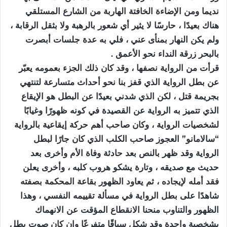
نديما ومن الإضاءة الخافتة الهاربة من الشارع المستلقي
هناك بعيدًا ، حارسًا لا يثير أي شعور بالرهبة ولا بثقل الرقابة ،
ولم يكن النهار بمنأى عني ، فلي به عدة جلسات أبصرت
بالبحر زرقة النداء نحو الأعمق .
قرأت من الرواية نصفها ، وقد كان ذلك الجزء بعمومه يعبّر
عن بطل الرواية الذي قفز بنا نحو أحداث متسارعة لتنتهي
بجريمة قتل ، لكن الذي شدني بعيدًا عن البطل هو الإيقاع
الذي تتميز به الرواية عن القصيدة في كونه ظهورًا وغيابًا
لشخصيات الرواية ، وكان صاحب أهم حركة إيقاعية بالرواية
“سالامانو” العجوز صاحب الكلب الذي كان جارًا لبطل
الرواية وقد ظهر بالنص بعد حادثة وفاة الأم وأخرى بعد
حديث مع صديقه ، وتارة يشكو هروب كلبه ، وأخرى يعلن
فقد أمله لإيجاده ، ثم يعاود الظهور بقاعة المحكمة بصفته
شاهدًا على بطل الرواية في مسألة تقييمه النفسي ، وهذا
الظهور والتناوب منحنا الانقطاع المؤقت عن الانهماك
بشخصية واحدة وقد شكل سياقًا متفرعًا وإن كان صوت بطل