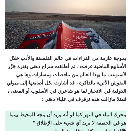
بموجة عارمة من القراءات في عالم الفلسفة والأدب خلال
الأسابيع الماضية غرقت ، ثم أطلقت سراح ذهني بفترة جَزْر
لأستوعب ما بهذا العالم من تناقضات ومسارات وها هي
النقوش الأثرية بالذاكرة ، قد أشارت بكل أصابعها إلى ميولي
الذوقية في الانحياز لما هو شاعري في الأسلوب أو المعنى ،
فمثلا مازالت هذه ترفرف في علياء ذهني :
يتحرك الماء في النهر كما لو أنه يريد أن يتجه للمحيط بينما
هو في الحقيقة لا يريد أي شيء على الإطلاق *
📚إدوارد فيسر بكتابه : فلسفة العقل