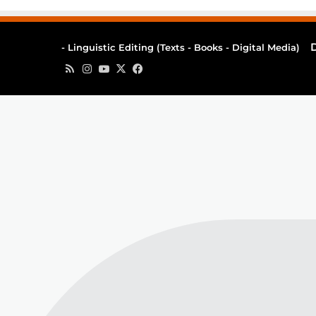
Linguistic Editing (Texts - Books - Digital Media) -
‫X
فيسبوك
‫YouTube
انستقرام
ملخص
الموقع
RSS