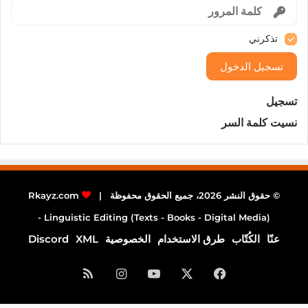
تذكرني
تسجيل الدخول
تسجيل
نسيت كلمة السر
© حقوق النشر 2026، جميع الحقوق محفوظة |
Rkayz.com
Linguistic Editing (Texts - Books - Digital Media) -
عنّا
الكُتّاب
طرق الاستخدام
الخصوصية
XML
Discord
فيسبوك
‫X
‫YouTube
انستقرام
ملخص
الموقع