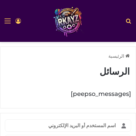
بحث عن
الق
تسجيل ا
الرئيسية
الرسائل
[peepso_messages]