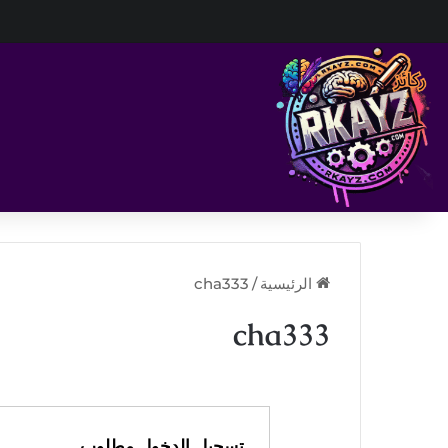
الرئيسية
/
cha333
cha333
تسجيل الدخول مطلوب