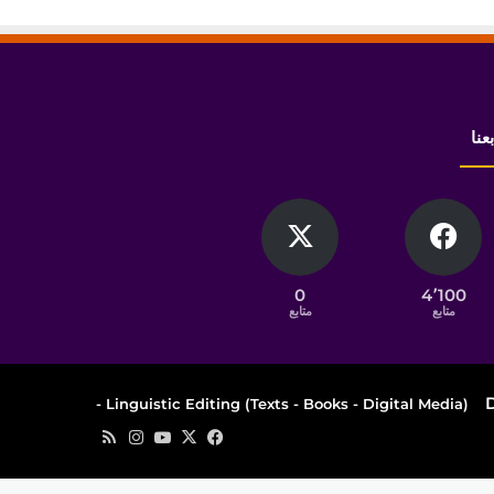
بعنا
0
4٬100
متابع
متابع
Linguistic Editing (Texts - Books - Digital Media) -
‫X
فيسبوك
‫YouTube
انستقرام
ملخص
الموقع
RSS