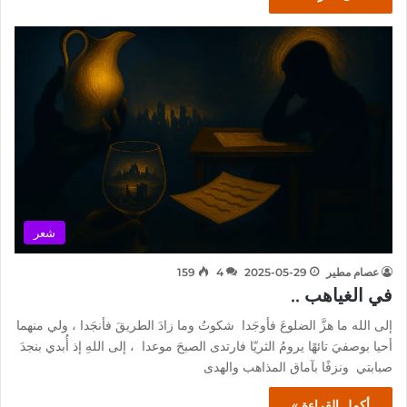
شعر
عصام مطير
2025-05-29
4
159
في الغياهب ..
إلى الله ما هزَّ الضلوعَ فأوجَدا شكوتُ وما زادَ الطريقَ فأنجَدا ، ولي منهما
أحيا بوصفيَ تائهًا يرومُ الثريّا فارتدى الصبحَ موعدا ، إلى اللهِ إذ أُبدي بنجدَ
صبابتي ونزفًا بآماق المذاهب والهدى
أكمل القراءة »