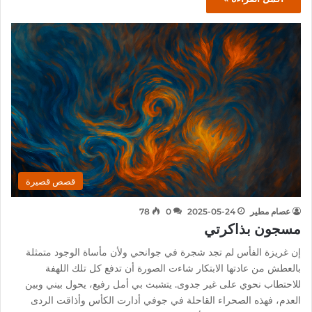
قصص قصيرة
عصام مطير
2025-05-24
0
78
مسجون بذاكرتي
إن غريزة الفأس لم تجد شجرة في جوانحي ولأن مأساة الوجود متمثلة
بالعطش من عادتها الابتكار شاءت الصورة أن تدفع كل تلك اللهفة
للاحتطاب نحوي على غير جدوى. يتشبث بي أمل رفيع، يحول بيني وبين
العدم، فهذه الصحراء القاحلة في جوفي أدارت الكأس وأذاقت الردى