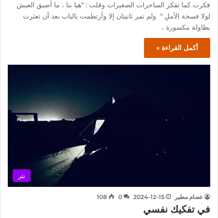
فكرت كما تفكر الساحرات الصغيرات وقلت : "هيا بنا ، ما أضيق العيش
لولا فسحة الأملِ " ولم تمر ثانيتان إلا وأرتطمت بالباب بعد أن تعثرت
بطاولة مكسورة ،
أكمل القراءة »
نثر
عصام مطير
2024-12-15
0
108
في تفكيك نفسي