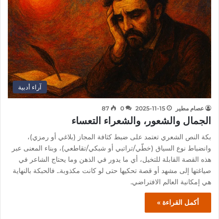
آراء أدبية
عصام مطير
2025-11-15
0
87
الجمال والشعور، والشعراء التعساء
بكة النص الشعري تعتمد على ضبط كثافة المجاز (بلاغي أو رمزي)،
وانضباط نوع السياق (خطّي/تراتبي أو شبكي/تقاطعي)، وبناء المعنى عبر
هذه القصة القابلة للتخيل، أي ما يدور في الذهن وما يحتاج الشاعر في
صياغتها إلى مشهد أو قصة تحكيها حتى لو كانت مكذوبة.. فالحبكة بالنهاية
هي إمكانية العالم الافتراضي.
أكمل القراءة »