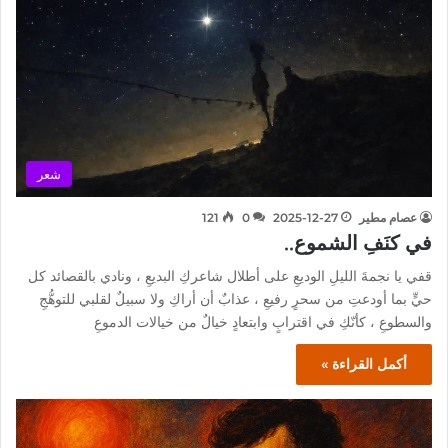
شعر
عصام مطير
2025-12-27
0
121
في كنَفِ الشموع..
قفي يا نجمةَ الليلِ الوديعِ على أطلال شاعركِ البديعِ ، ونادي بالقصائد كل
حيٍّ بما أودعتِ من سحرٍ رفيعِ ، عذابٌ أن أراكِ ولا سبيلٌ لقلبي للتوهُّجِ
والسطوعِ ، كأنّكِ في اقترابٍ وابتعادٍ خيالٌ من خيالات الدموعِ
أكمل القراءة »