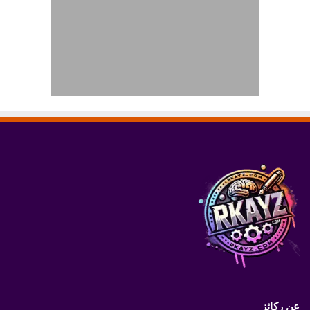
عن ركائز