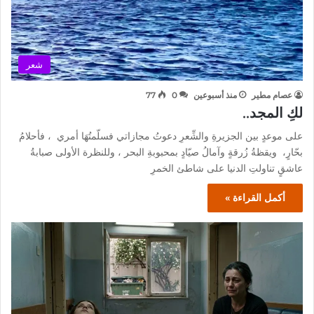
شعر
عصام مطير
منذ أسبوعين
0
77
لكِ المجد..
على موعدٍ بين الجزيرةِ والشِّعرِ دعوتُ مجازاتي فسلّمتُهَا أمري ، فأحلامُ
بحّارٍ، ويقظةُ زُرقةٍ وآمالُ صيّادٍ بمحبوبةِ البحر ، وللنظرة الأولى صبابةُ
عاشقٍ تناولتِ الدنيا على شاطئ الخمرِ
أكمل القراءة »