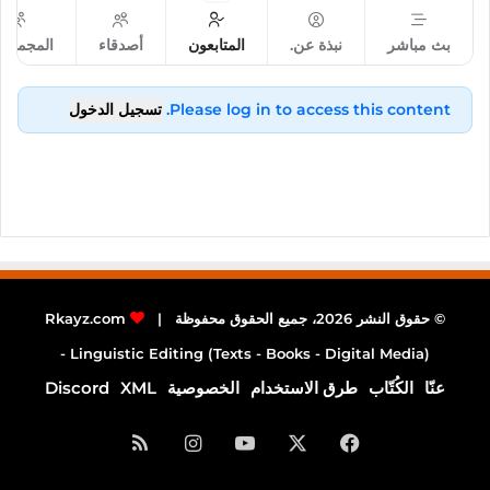
بث مباشر
نبذة عن.
المتابعون
أصدقاء
المجموع
Please log in to access this content.
تسجيل الدخول
© حقوق النشر 2026، جميع الحقوق محفوظة |
Rkayz.com
Linguistic Editing (Texts - Books - Digital Media) -
عنّا
الكُتّاب
طرق الاستخدام
الخصوصية
XML
Discord
فيسبوك
‫X
‫YouTube
انستقرام
ملخص