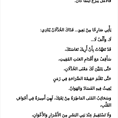
فَالأَمَلُ يَبْزُغُ أَيْنَمَا كَانَ.
يَأْتِي صَارِخًا مِنْ بَعِيدٍ... فَذَاكَ الخُذْلَانُ يُنَادِي:
لَا، وَأَلْفُ لَا...
قَدْ تَعَهَّدْتُ بِأَنْ أُرِيكَ تَعَاسَتَكَ،
سَأَقِفُ مَعَ أَقْدَامِ العَنَتِ المُقِيتِ،
حَتَّى يَتَبَيَّنَ لَكَ مَعْنَى الخُذْلَانِ،
حَتَّى تَعْلَمَ حَقِيقَةَ الصَّرَاحَةِ فِي زَمَنٍ
يُغِيثُ فِيهِ الفَسَادُ وَالهَوَانُ.
وَسَحَائِبُ المُنَى المَاطِرَةُ مِنْ ثِقَتِكَ، لَهِيَ أَسِيرَةٌ فِي أَجْوَافِ
القَلْبِ،
وَلَا تَسْتَقِيمُ عِنْدَ بَنِي البَشَرِ مِنَ الأَشْرَارِ وَالأَعْوَانِ،