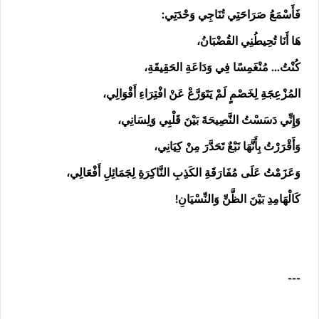
فَأَسْمَعُ صَرَاحَتِي تُنَاجِي وَحْدَتِي:
هَا أَنَا تُحِيطُنِي القُضْبَانُ،
كُنْتُ... مُنْغَمِسًا فِي وَدَاعَةِ الحَقِيقَةِ،
المُزْعِجَةِ لِخَصْمٍ لَمْ يَتَوَرَّعْ عَنْ افْتِرَاءِ أَقْوَالِي،
وَإِنِّي دَسَسْتُ النَّصِيحَةَ بَيْنَ قَلْبِي وَلِسَانِي،
وَأَقْرَرْتُ بِأَنَّهَا نَبْعٌ تَحَدَّرَ مِنْ كِيَانِي،
وَعَزَمْتُ عَلَى مُفَارَقَةِ الكَذِبِ النَّاكِرَةِ لِجَمَائِلِ أَفْعَالِي،
كَالْهَامِدِ بَيْنَ الظَّنِّ وَالنِّسْيَانِ!
---