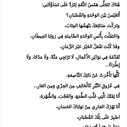
هُنَاكَ تَتَجَلَّى هَمْسُ الثِّقَةِ لِتَرُدَّ عَلَى تَسَاؤُلَاتِي:
أَتَجْلِسُ بَيْنَ الوَحْدَةِ وَالقُضْبَانِ؟
وَتَرَكْتَ صَنَائِعَكَ يَنْهَشُهَا العِتَابُ،
وَاحْتَفَلْتَ بِأُنْسِ الوَحْدَةِ الصَّامِتَةِ فِي زَوَايَا الحِيطَانِ،
وَقَدْ كُنْتَ تَفْعَلُ الخَيْرَ عَبْرَ الزَّمَانِ،
تُقَدِّمُهُ فِي بَوَاكِرِ الأَعْمَالِ، لَا تَرْتَجِي مَنَّةً، وَلَا مَدْحًا، وَلَا
إِطْرَاءً...
كُلُّهَا تَأَخَّرَتْ عَنْ ذَاتِكَ النَّاصِعَةِ،
فِي عُرُوقِ التِّبْرِ كَالْخَائِفِ مِنَ الخِزْيِ وَمِنَ العَارِ...
أَنَا ثِقَتُكَ الَّتِي غَلَّتِ الطَّمَعَ، وَالعُجْبَ، وَالشُّهْرَةَ،
أَنَا نَهْرُكَ الجَارِي مِنْ نَوَايَاكَ الحَسَانِ،
اصْبِرْ عَلَى تِلْكَ القُضْبَانِ،