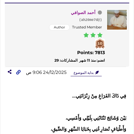
أحمد الصوافي
(@ah20me7d)
Trusted Member
Author
Points: 7813
انضم: منذ 11 شهر
المشاركات: 29
24/12/2025 9:06 ص
بداية الموضوع
فِي ذَاكَ الفَرَاغِ مِنْ زِنْزَانَتِي...
بَيْنَ وُشَائِجَ تَنْتَابُنِي بِلَيْلِي وَأَمْسِي،
وَأَطْيَافٍ تُصَارِعُنِي بِخَبَايَا السَّهَرِ وَالضِّيقِ،