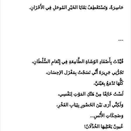
حَاسِرَةٌ، وَتَسْتَعْطِفُ بَقَايَا الخَيْرِ المُوحَلِ فِي الأَحْزَانِ.
---
قُيِّدْتُ بِأَصْفَادِ الوُشَاةِ الطَّامِعَةِ فِي إِنْعَامِ السُّلْطَانِ،
تَجُرُّنِي جَرِيرَةَ أَنِّي نَسَجْتُ بِمَغْزَل الإحِسَان،
كُلُّهَا تَدْمَعُ بِعَيْنَيَّ،
لَسْتُ خَائِفًا مِنْ هَتْكِ المَوْتِ لِنَفْسِي،
وَلَكِنِّي أَرَى بَيْنَ الحُضُورِ بِثِيَابِ الفَخْرِ،
وَضَحِكَاتِ الأُنْسِ…
عُيونٌ يَعْتَلِيهَا الخُذْلَانُ!