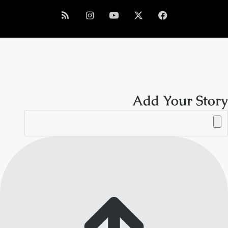
فيسبوك
‫X
‫YouTube
انستقرام
ملخص
الموقع
RSS
Add Your Story