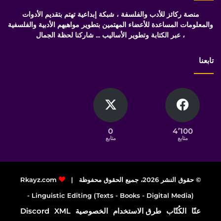
منصة ركائز للأدب والفلسفة ، شبكة إبداعية تهتم بتقديم الأدوات
والمعلومات المساعدة للأعضاء المهتمين بتطوير مواهبهم الأدبية والفلسفية
، عبر الكتابة وتطوير الأساليب ... شاركنا لحظة الجمال
تابعنا
0
4٬100
متابع
متابع
© حقوق النشر 2026، جميع الحقوق محفوظة |
Rkayz.com
Linguistic Editing (Texts - Books - Digital Media) -
عنّا
الكُتّاب
طرق الاستخدام
الخصوصية
XML
Discord