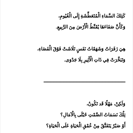
كَتِلكَ السَّمَاءِ الْمُتَعَطِّشَةِ إِلَى الْغُيُومِ،
وَكَأَنَّ صَفَاءَهَا يُقَنِّطُ الْأَرْضَ مِنَ الرَّبِيعِ.
هِيَ زَفَرَاتٌ وَشَهَقَاتُ نَفَسٍ تَلَاشَتْ فَوْقَ الْفَضَاءِ،
وَتَبَخَّرَتْ فِي ذَاتِ الْأَثِيرِ بِلَا جَدْوَى.
═════════════════════════
وَلَكِنْ، مَهْلًا قَد تَكُونُ،
تِلْكَ نَسَمَاتُ الصَّمْتِ حُبْلَى بِالْآمَالِ؟
أَوْ صَبْرٌ يَتَفَتَّقُ مِنْ عُمْقِ الْحَيَاةِ عَلَى الْحَيَاةِ؟