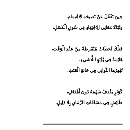
حِينَ تَغْفُلُ عَنْ نَصِيحَةِ الِاهْتِمَامِ،
وَتُبَدِّدُ مَعَانِيَ الِاجْتِهَادِ فِي سُوقِ الْكَسَلِ،
فَتِلْكَ لَحَظَاتٌ مُنْفَرِطَةٌ مِنْ عِقْدِ الْوَقْتِ،
هَائِمَةٌ فِي بُؤْبُؤِ اللَّاشَيءِ،
تُهْدِرُهَا الثَّوَانِي فِي حَانَةِ الْعَبَثِ،
كَوَتَرٍ يَقْذِفُ سَهْمَهُ دُونَ أَهْدَافٍ،
طَائِشٍ فِي مَسَافَاتِ الزَّمَانِ بِلا دَلِيلٍ.
═════════════════════════