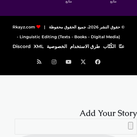
متابع
متابع
© حقوق النشر 2026، جميع الحقوق محفوظة |
Rkayz.com
Linguistic Editing (Texts - Books - Digital Media) -
عنّا
الكُتّاب
طرق الاستخدام
الخصوصية
XML
Discord
فيسبوك
‫X
‫YouTube
انستقرام
ملخص
الموقع
RSS
Add Your Story