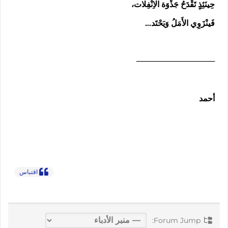
حِينَئِذٍ تَقْدَحُ جَذْوَة الْاِنْفِلات،
فَينْزَوِي الأَمَلُ وَيَحْتَد…
──────────────
أحمد
اقتباس
Forum Jump: