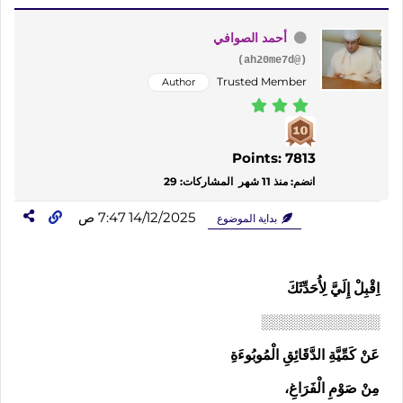
أحمد الصوافي
(@ah20me7d)
Trusted Member
Author
Points: 7813
انضم: منذ 11 شهر
المشاركات: 29
14/12/2025 7:47 ص
بداية الموضوع
اِقْبِلْ إِلَيَّ لِأُحَدِّثَكَ
░░░░░░░░░░░░
عَنْ كَمِّيَّةِ الدَّقَائِقِ الْمُوبُوءَةِ
مِنْ صَوْمِ الْفَرَاغِ،