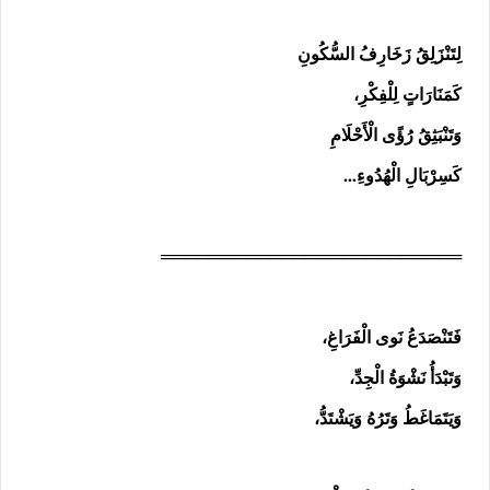
لِتَنْزَلِقُ زَخَارِفُ السُّكُونِ
كَمَنَارَاتٍ لِلْفِكْرِ،
وَتَنْبَثِقُ رُؤًى الْأَحْلَامِ
كَسِرْبَالِ الْهُدُوءِ…
═════════════════════════
فَتَنْصَدَعُ نَوى الْفَرَاغِ،
وَتَبْدَأُ نَشْوَةُ الْجِدِّ،
وَيَتَمَاغَطُ وَتَرُهُ وَيَشْتَدُّ،