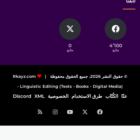
تابعنا
0
4٬100
متابع
متابع
© حقوق النشر 2026، جميع الحقوق محفوظة |
Rkayz.com
Linguistic Editing (Texts - Books - Digital Media) -
عنّا
الكُتّاب
طرق الاستخدام
الخصوصية
XML
Discord
فيسبوك
‫X
‫YouTube
انستقرام
ملخص
الموقع