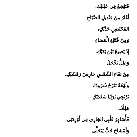
فَتَهْجَعُ فِي عَيْنَيْكِ.
أَغَارُ مِنْ قِنْدِيلِ الصَّبَاحِ
المُحْتَضِنِ خَدَّيْكِ،
وَمِنْ فُتُوَّةِ الْمَسَاءِ
إِذْ يَضِيعُ بَيْنَ يَدَيْكِ.
وَظِلٌّ يَخْجَلُ
مِنْ بَقَاءِ الشَّمْسِ حَارِسَ رَمْشَيْكِ.
وَلَهْفَةٌ تَنْزَحُ شُرُودًا،
تَرْتَجِي بَرَايَا سَعْدَيْكِ—
مَهْلًا…
فَأُسَاوِرُ قَلْبِي الجَارِي فِي أَوْرِدَتِي،
وَأَمْشَاجَ حُبٍّ يَتَجَلَّى