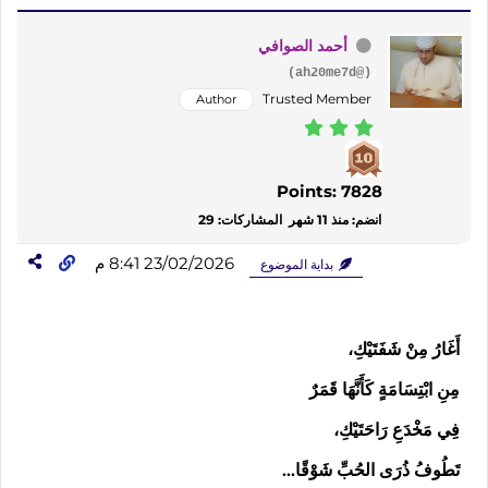
أحمد الصوافي
(@ah20me7d)
Trusted Member
Author
Points: 7828
انضم: منذ 11 شهر
المشاركات: 29
23/02/2026 8:41 م
بداية الموضوع
أَغَارُ مِنْ شَفَتَيْكِ،
مِنِ ابْتِسَامَةٍ كَأَنَّهَا قَمَرٌ
فِي مَخْدَعِ رَاحَتَيْكِ،
تَطُوفُ ذُرَى الحُبِّ شَوْقًا…