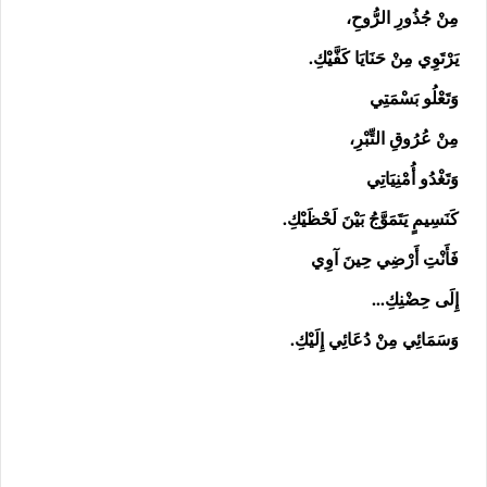
مِنْ جُذُورِ الرُّوحِ،
يَرْتَوِي مِنْ حَنَايَا كَفَّيْكِ.
وَتَعْلُو بَسْمَتِي
مِنْ عُرُوقِ التِّبْرِ،
وَتَغْدُو أُمْنِيَاتِي
كَنَسِيمٍ يَتَمَوَّجُ بَيْنَ لَحْظَيْكِ.
فَأَنْتِ أَرْضِي حِينَ آوِي
إِلَى حِضْنِكِ…
وَسَمَائِي مِنْ دُعَائِي إِلَيْكِ.