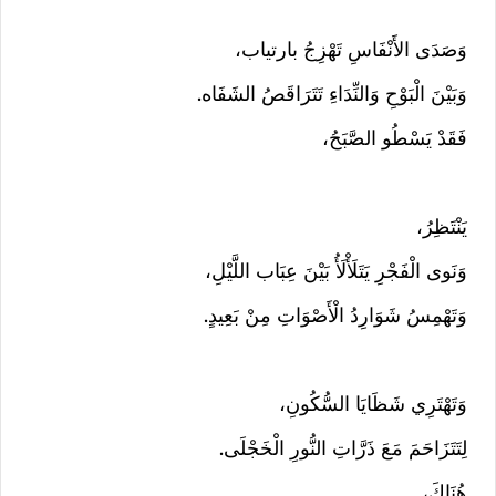
وَصَدَى الأَنْفَاسِ تَهْزِجُ بارتياب،
وَبَيْنَ الْبَوْحِ وَالنِّدَاءِ تَتَرَاقَصُ الشَفَاه.
فَقَدْ يَسْطُو الصَّبَحُ،
يَنْتَظِرُ،
وَنَوى الْفَجْرِ يَتَلَأْلَأُ بَيْنَ عِبَاب اللَّيْلِ،
وَتَهْمِسُ شَوَارِدُ الْأَصْوَاتِ مِنْ بَعِيدٍ.
وَتَهْتَرِي شَظَايَا السُّكُونِ،
لِتَتَزَاحَمَ مَعَ ذَرَّاتِ النُّورِ الْخَجْلَى.
هُنَاكَ،