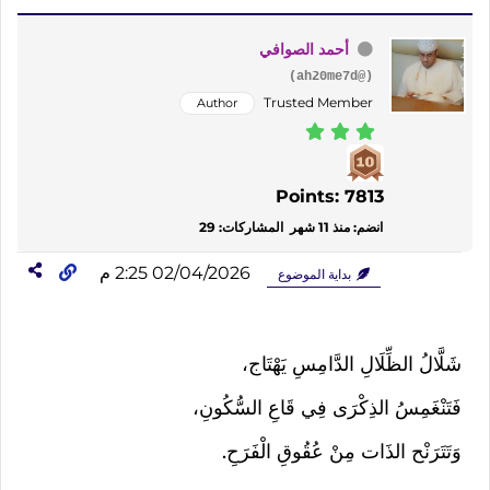
أحمد الصوافي
(@ah20me7d)
Trusted Member
Author
Points: 7813
انضم: منذ 11 شهر
المشاركات: 29
02/04/2026 2:25 م
بداية الموضوع
شَلَّالُ الظِّلَالِ الدَّامِسِ يَهْتَاج،
فَتَنْغَمِسُ الذِكْرَى فِي قَاعِ السُّكُونِ،
وَتَتَرَنْح الذَات مِنْ عُقُوقِ الْفَرَحِ.