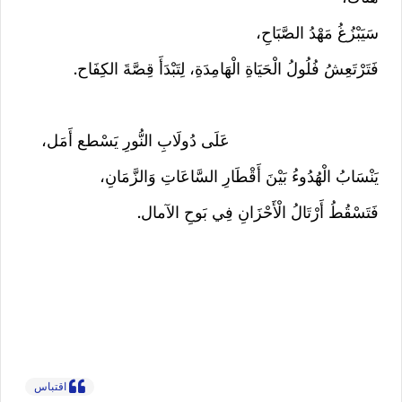
سَيَبْزُغُ مَهْدُ الصَّبَاحِ،
فَتَرْتَعِشُ فُلُولُ الْحَيَاةِ الْهَامِدَةِ، لِتَبْدَأَ قِصَّةَ الكِفَاح.
عَلَى دُولَابِ النُّورِ يَسْطع أَمَل،
يَنْسَابُ الْهُدُوءُ بَيْنَ أَقْطَارِ السَّاعَاتِ وَالزَّمَانِ،
فَتَسْقُطُ أَرْتَالُ الْأَحْزَانِ فِي بَوحِ الآمال.
اقتباس