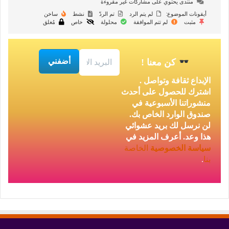
منتدى يحتوي على مشاركات غير مقروءة
أيقونات الموضوع:
لم يتم الرد
تم الردّ
نشط
ساخن
مثبت
لم تتم الموافقة
محلولة
خاص
مُغلق
كن معنا
!
الإبداع ثقافة وتواصل .
اشترك للحصول على أحدث
منشوراتنا الأسبوعية في
صندوق الوارد الخاص بك.
لن نرسل لك بريد عشوائي
هذا وعد. أعرف المزيد في
سياسة الخصوصية
الخاصة
بنا
.