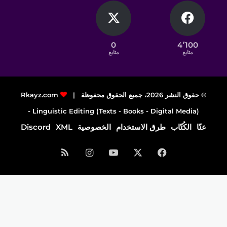
0
4٬100
متابع
متابع
© حقوق النشر 2026، جميع الحقوق محفوظة |
Rkayz.com
Linguistic Editing (Texts - Books - Digital Media) -
عنّا
الكُتّاب
طرق الاستخدام
الخصوصية
XML
Discord
فيسبوك
‫X
‫YouTube
انستقرام
ملخص
الموقع
RSS