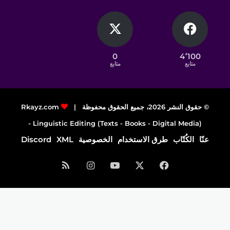
0
4٬100
متابع
متابع
© حقوق النشر 2026، جميع الحقوق محفوظة |
Rkayz.com
Linguistic Editing (Texts - Books - Digital Media) -
عنّا
الكُتّاب
طرق الاستخدام
الخصوصية
XML
Discord
فيسبوك
‫X
‫YouTube
انستقرام
ملخص
الموقع
RSS