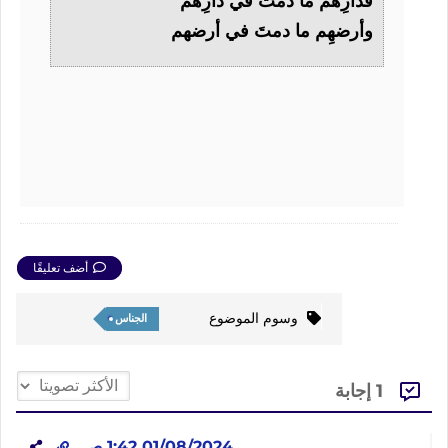
فدارِهم ما دمتَ في دارِهم
وأرضهِم ما دمتَ في أرضهم
أضف تعليقًا
وسوم الموضوع
الجناس
1 إجابة
01/08/2024 1:42 ص