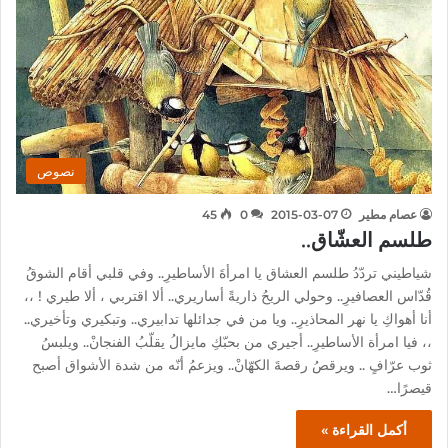
نصوص
عصام مطير
2015-03-07
0
45
طلسم العشّاق..
شياطيني تردّدُ طلسم العشاق يا امرأةَ الأساطيرِ.. وفي قلبي أقام الشوقُ
قُدّاس العصافيرِ.. وحولي الريحُ ذاريةً أساريري.. ألا اقتربي ، ألا طيري ! ،،
أنا أهواكِ يا نهر المحاذيرِ.. ويا من في جدائلها تدابيري.. وتبكيري وتأخيري..
،، فيا امرأة الأساطيرِ.. أجيري من بحبّكِ مايزالُ يقلّبُ الفنجانْ.. ويلبسُ
ثوب عرّافٍ .. ويرقصُ رقصةَ الكهّانْ.. ويزعمُ أنّه من شدة الأشواق أصبح
قيصرًا…
أكمل القراءة »