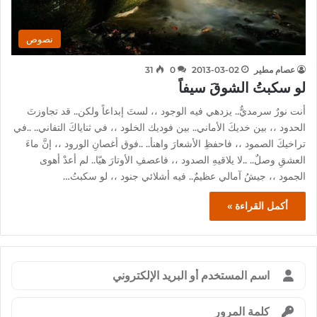
نصوص
عصام مطير
2013-03-02
0
31
لو سكبتُ الشوقَ سيفاً
أنت نورٌ سرمديٌّ.. يزدهي فيه الوجود ،، لستَ إبداعاً ولكن.. قد تجاوزتَ
الحدود ،، بين خديكَ الأماني.. بين فوديك الخلود ،، في ثناياكَ التفاني.. ..في
تراخيكَ الصمود ،، فاحفظِ الأشعارَ واهنأ.. ..فوق أغصانِ الورود ،، إنَّ ماءَ
العشقِ وصلٌ.. ..لا يلاقيهِ الصدود ،، فاعصفِ الأوتارَ هيّا.. لم أعدْ أهوى
الجمود ،، جيشُ آمالي عظيمٌ.. فيه أشلائي جنود ،، لو سكبتُ…
أكمل القراءة »