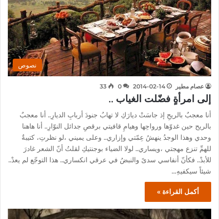
نصوص
عصام مطير
2014-02-14
0
33
إلى امرأةٍ فضّلت الغياب ..
أنا معجبٌ بالريحِ إذ جاسَتْ ديارَكِ لا تهابُ جنودَ أربابِ الديارِ.. أنا معجبٌ
بالريح حين غدوّها ورواحِها وهيامِ قافيتي برقصِ جدائل النوّارِ.. أنا هاهنا
وحدي وهذا الوجدُ ينهشُ عِمّتي وإزاري.. وعلى يميني ،لو نظرتِ، كتيبةٌ
للهمِّ تنزع مهجتي ،ويساري.. لولا الضياء بوجنتيكِ لقلتُ أنّ الشعر غادرَ
للأبدْ.. فكأنّ أنفاسي سدىً والنبضُ في عرقي انكساري.. هذا التوجّع لم يعدْ..
شيئاً سيكفيهِ…
أكمل القراءة »