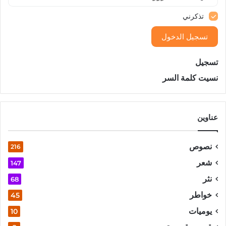
تذكرني
تسجيل الدخول
تسجيل
نسيت كلمة السر
عناوين
نصوص
216
شعر
147
نثر
68
خواطر
45
يوميات
10