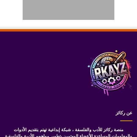
عن ركائز
منصة ركائز للأدب والفلسفة ، شبكة إبداعية تهتم بتقديم الأدوات
والمعلومات المساعدة للأعضاء المهتمين بتطوير مواهبهم الأدبية والفلسفية