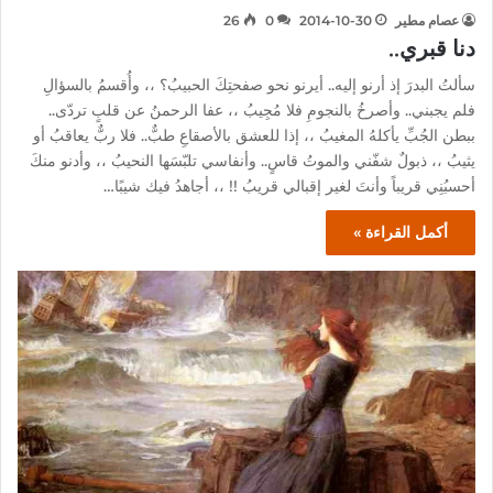
عصام مطير
2014-10-30
0
26
دنا قبري..
سألتُ البدرَ إذ أرنو إليه.. أيرنو نحو صفحتِكَ الحبيبُ؟ ،، وأُقسمُ بالسؤالِ
فلم يجبني.. وأصرخُ بالنجومِ فلا مُجِيبُ ،، عفا الرحمنُ عن قلبٍ تردّى..
ببطن الجُبِّ يأكلهُ المغيبُ ،، إذا للعشق بالأصقاعِ طبٌّ.. فلا ربٌّ يعاقبُ أو
يثيبُ ،، ذبولٌ شفّني والموتُ قاسٍ.. وأنفاسي تلبّسَها النحيبُ ،، وأدنو منكَ
أحسبُنِي قريباً وأنتَ لغير إقبالي قريبُ !! ،، أجاهدُ فيك شيبًا…
أكمل القراءة »