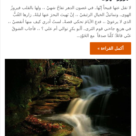
لا تقل عنها قبيحاً إنّها.. في غصون الدهر تفاحٌ شهيْ ،، ولها بالقلب فيروزُ
الهوى.. وتماثيلُ الخيالِ الزئبقيْ ،، إنْ نَهيتَ البحرَ عنها ليلةً.. زارها الغُبُّ
الذي لا يرعويْ ،، فدعِ الأيامَ تحكي قصةً.. لستُ أدري كيف منها أنقضيْ ،،
في هزيعٍ جاءني قوم الثرى.. أأبو بكرٍ توالي أم علي ؟ ،، فأجاب الشوقُ
عنّي قائلاَ: كلّنا صدقاً مع الخَوْدِ…
أكمل القراءة »