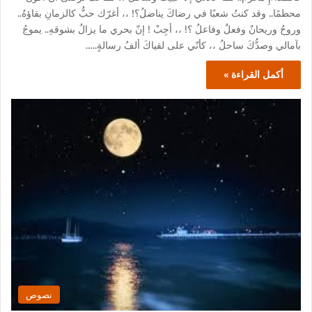
محطمًا.. وقد كنتُ شعبًا في رضاكَ يناضلُ؟! ،، أغرّك حبٌّ كالزمانِ بقاؤهُ..
وروحٌ وريحانٌ وفعلٌ وفاعلُ ؟! ،، أجِبْ ! إنّ بحري ما يزالُ بشوقهِ.. يموجُ
بآمالي وصدُّكَ ساحلُ ،، كأنّي على لقياكَ ألفُ رسالةٍ..…
أكمل القراءة »
نصوص