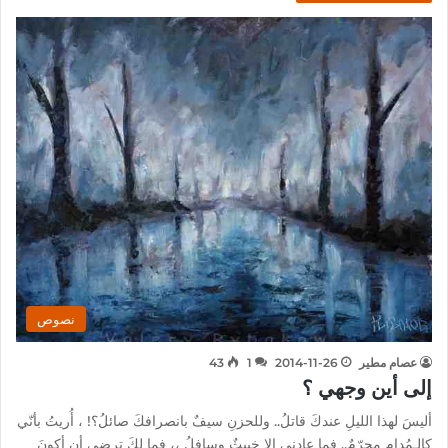
نصوص
عصام مطير
2014-11-26
1
43
إلى أين وجهي ؟
أليسَ لهذا الليلِ عندكَ قاتلُ.. وللحزنِ سيفٌ بانصرافكَ صائلُ؟! ، أُريتُ بأنّي
كالـمُدامِ محرّمٌ.. فما عادني إلا خبيثٌ وسافلُ ،، فما لكَ ترضى أن أكونَ