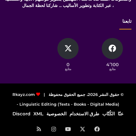
، عبر الكتابة وتطوير الأساليب ... شاركنا لحظة الجمال
تابعنا
0
4٬100
متابع
متابع
© حقوق النشر 2026، جميع الحقوق محفوظة |
Rkayz.com
Linguistic Editing (Texts - Books - Digital Media) -
عنّا
الكُتّاب
طرق الاستخدام
الخصوصية
XML
Discord
فيسبوك
‫X
‫YouTube
انستقرام
ملخص