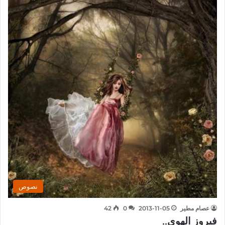
نصوص
عصام مطير
2013-11-05
0
42
فيروز الهوى..