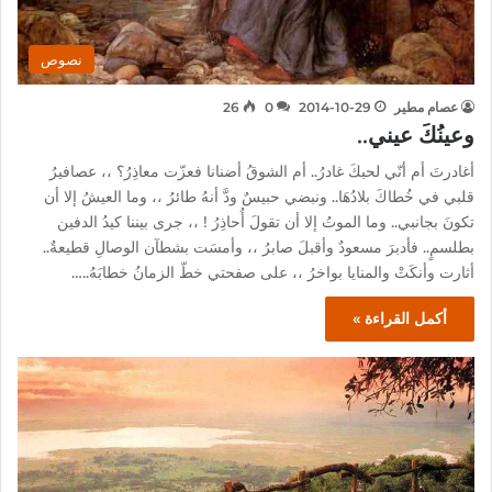
نصوص
عصام مطير
2014-10-29
0
26
وعينُكَ عيني..
أغادرتَ أم أنّي لحبكَ غادرُ.. أم الشوقُ أضنانا فعزّت معاذِرُ؟ ،، عصافيرُ
قلبي في خُطاكَ بلادُهَا.. ونبضي حبيسٌ ودَّ أنهُ طائرُ ،، وما العيشُ إلا أن
تكونَ بجانبي.. وما الموتُ إلا أن تقولَ أُحاذِرُ ! ،، جرى بيننا كيدُ الدفين
بطلسمٍ.. فأدبرَ مسعودٌ وأقبلَ صابرُ ،، وأمسَت بشطآن الوصالِ قطيعةٌ..
أثارت وأنكَتْ والمنايا بواخرُ ،، على صفحتي خطّ الزمانُ خطابَهُ..…
أكمل القراءة »