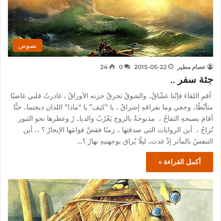
نصوص
عصام مطير
2015-05-22
0
24
جثة سفر ..
أقمِ اللقاءَ فإنّنا عشّاقُ.. والشوقُ تحرقُ حزنه الأوراقُ ، غادرتُ قلبي غاضبًا
متأبّطًا.. وجعي وما بفراقهِ إشراقُ ، يا “كيف” يا “ماذا” اللذان ذبحتما.. حبًّا
أقامَ بصبحهِ التفاحُ ، مذبوحةٌ بالروح يَعْرُبُ والديا.. رُ وعطرها نحو الثبور
تُزاحُ ، أين الروايات التي صدقتها .. زمنًا فقضَّ قوامَها الإبحارُ ؟ ،، أين
التنفسُ بالمآثر إذْ غدت.. ليلًا يُراق بوجهتيهِ نهارُ ؟…
أكمل القراءة »