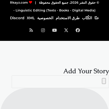
© حقوق النشر 2026، جميع الحقوق محفوظة |
Rkayz.com
Linguistic Editing (Texts - Books - Digital Media) -
عنّا
الكُتّاب
طرق الاستخدام
الخصوصية
XML
Discord
فيسبوك
‫X
‫YouTube
انستقرام
ملخص
الموقع
RSS
Add Your Story