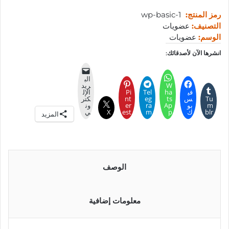
رمز المنتج:
wp-basic-1
التصنيف:
عضويات
الوسم:
عضويات
انشرها الآن لأصدقائك:
الب
W
ريد
في
ha
Tel
Pi
الإل
Tu
س
ts
eg
nt
كتر
m
بو
Ap
ra
er
ون
blr
ك
p
m
est
X
ي
المزيد
الوصف
معلومات إضافية