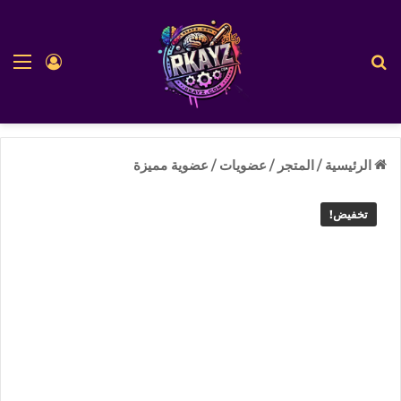
بحث عن
الق
تسجيل ا
الرئيسية
/
المتجر
/
عضويات
/
عضوية مميزة
تخفيض!