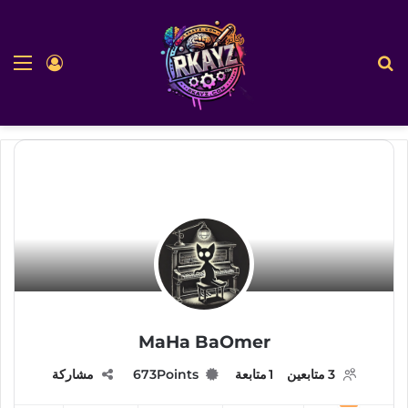
بحث عن
الق
تسجيل ا
MaHa BaOmer
3
متابعين
1
متابعة
Points
673
مشاركة