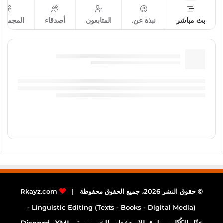
بث مباشر
نبذة عن.
المتابعون
أصدقاء
المجموع
© حقوق النشر 2026، جميع الحقوق محفوظة |
Rkayz.com
Linguistic Editing (Texts - Books - Digital Media) -
عنّا
الكُتّاب
طرق الاستخدام
الخصوصية
XML
Discord