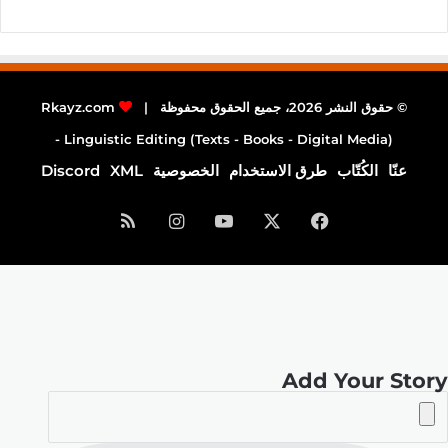
© حقوق النشر 2026، جميع الحقوق محفوظة |
Rkayz.com
Linguistic Editing (Texts - Books - Digital Media) -
عنّا
الكُتّاب
طرق الاستخدام
الخصوصية
XML
Discord
فيسبوك
‫X
‫YouTube
انستقرام
ملخص
الموقع
RSS
Add Your Story