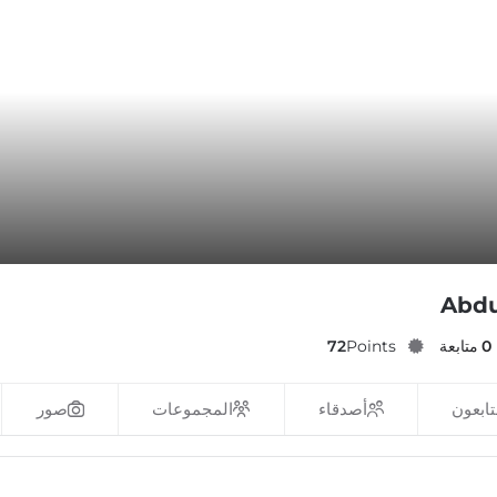
Abdu
0
متابعة
Points
72
تابعون
أصدقاء
المجموعات
صور