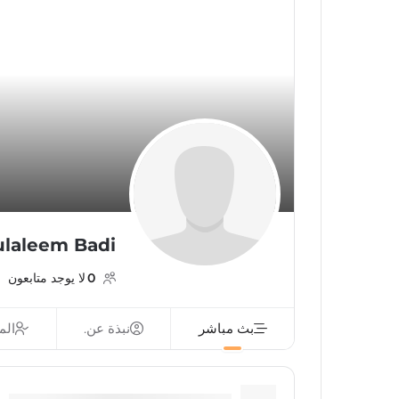
laleem Badi
0
لا يوجد متابعون
بث مباشر
نبذة عن.
الم