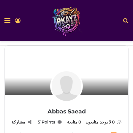
بحث عن
الق
تسجيل ا
Abbas Saead
0
لا يوجد متابعون
0
متابعة
Points
51
مشاركة