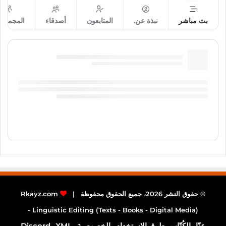
بث مباشر
نبذة عن.
المتابعون
أصدقاء
المجموع
© حقوق النشر 2026، جميع الحقوق محفوظة |
Rkayz.com
Linguistic Editing (Texts - Books - Digital Media) -
عنّا
الكُتّاب
طرق الاستخدام
الخصوصية
XML
Discord