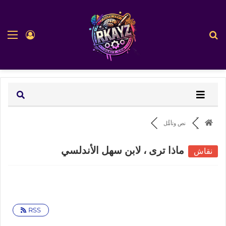
بحث عن
الق
تسجيل ا
نص وتأمُّل
ماذا ترى ، لابن سهل الأندلسي
نقاش
RSS