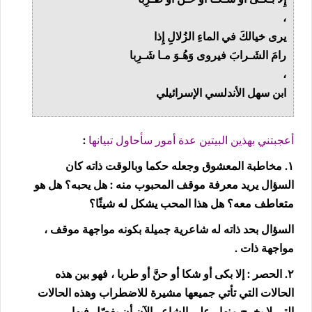
‏،
‏يرى خيالكَ في الماءِ الزُلالِ إِذا
‏رامَ الشَـرابَ فيروى وَهُـوَ مـا شَـرِبا
‏،
‏ابن سهل الأندلسي الإسرائيلي
أعجبتني بهذين البيتين عدة أمور سأحاول تبيانها
:
١. مخاطبة المعشوق وجعله حكما وبالوقت ذاته كان
السؤال يريد معرفة موقف المحبوب منه : هل يحبه؟ هل هو
متعاطف معه؟ هل هذا المحب يشكل له شيئًا؟
السؤال بحد ذاته له شاعرية جميلة بكونه مواجهة موقف ،
مواجهة ذات .
٢. الحصر : إلا بكى أو شكا أو حنَّ أو طربا ، فهو بين هذه
الحالات التي تأتي جميعها مشيرة للاضطراب وهذه الحالات
التي لا يخرج منها ، على الشاعر الآن أن يفصّل فيها