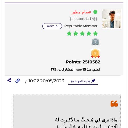
عصام مطير
(@essammutair)
Reputable Member
Admin
Points: 2510582
انضم: منذ 15 سنة
المشاركات: 179
20/05/2023 10:02 م
بداية الموضوع
ماذا ترى في مُـحِـبٍّ مـا ذُكِـرتَ لَهُ
‏إِلّا بَـكـى أَو شَـكـا أَو حَـنَّ أَو طَـرِبا