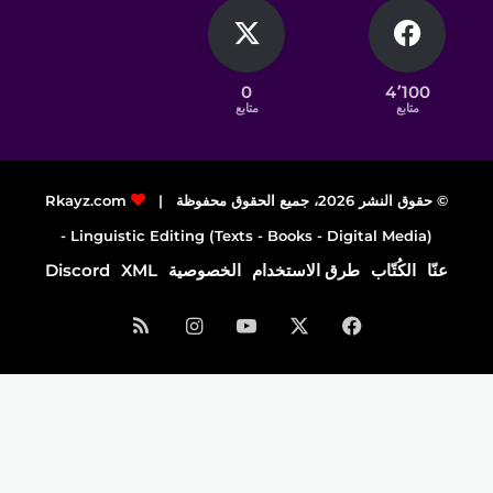
0
4٬100
متابع
متابع
© حقوق النشر 2026، جميع الحقوق محفوظة |
Rkayz.com
Linguistic Editing (Texts - Books - Digital Media) -
عنّا
الكُتّاب
طرق الاستخدام
الخصوصية
XML
Discord
فيسبوك
‫X
‫YouTube
انستقرام
ملخص
الموقع
RSS