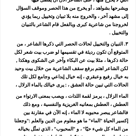
ويشرحها بشواهد ، أو يخرج من هذا الحصر وموقف السؤال
إلى مشهد آخر ، والخروج منه بلا تبيان وتخييل ربما يؤدي
لخروجنا من شاعرية كبرى وبالفعل قام الشاعر بالتبيان
والتخييل .
٣. التبيان والتخييل لحالات الحصر التي ذكرها الشاعر ، من
المتوقع أن تكون رديئة في تقسيمها لو ضرب بيت شعر لكل
حالة ذكرها ، مثلا بيت عن البكاء وآخر عن الشكوى وهكذا ,
لكن الشاعر اهتم برفع سقف الشاعرية من خلال بيت وحيد
به خيال رفيع وعبقري ، إنه خيال إبداعي وجامع لكل تلك
الحالات التي تبين حالة العشق ، : يرى خيالك بالماء الزلال ،
الماء الزلال ، يرمز لقمة اللذات ، ويصب بمعنى الارتواء من
العطش ، العطش بمعانيه الغريزية والنفسية ، ومع ذلك
فالشاعر يبصر محبوبه لا الماء ، إنه الآن في مقارنة بين
إكسير الحياة "الماء" ما هو معلوم من الدين والعلم :"وجعلنا
من الماء كل شيء حيّا" ، و "المحبوب" ، الذي تمثّل بخياله