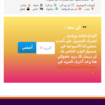
أيقونات الموضوع:
لم يتم الرد
تم الردّ
نشط
ساخن
مثبت
لم تتم الموافقة
محلولة
خاص
مُغلق
كن معنا
!
الإبداع ثقافة وتواصل .
اشترك للحصول على أحدث
منشوراتنا الأسبوعية في
صندوق الوارد الخاص بك.
لن نرسل لك بريد عشوائي
هذا وعد. أعرف المزيد في
سياسة الخصوصية
الخاصة
بنا
.