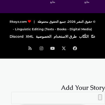
متابع
متابع
© حقوق النشر 2026، جميع الحقوق محفوظة |
Rkayz.com
Linguistic Editing (Texts - Books - Digital Media) -
عنّا
الكُتّاب
طرق الاستخدام
الخصوصية
XML
Discord
فيسبوك
‫X
‫YouTube
انستقرام
ملخص
الموقع
RSS
Add Your Story