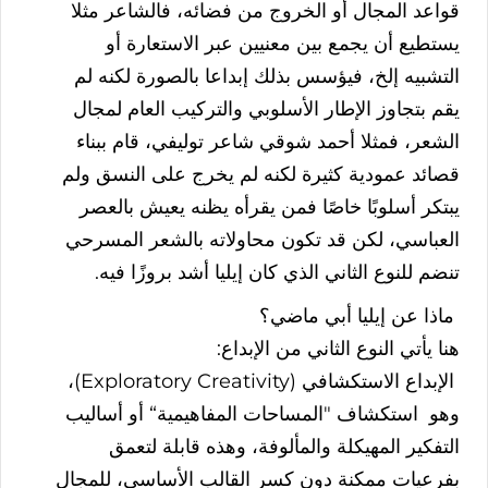
قواعد
المجال
أو
الخروج
من
فضائه،
فالشاعر
مثلا
يستطيع
أن
يجمع
بين
معنيين
عبر
الاستعارة
أو
التشبيه
إلخ،
فيؤسس
بذلك
إبداعا
بالصورة
لكنه
لم
يقم
بتجاوز
الإطار
الأسلوبي
والتركيب
العام
لمجال
الشعر،
فمثلا
أحمد
شوقي
شاعر
توليفي،
قام
ببناء
قصائد
عمودية
كثيرة
لكنه
لم
يخرج
على
النسق
ولم
يبتكر
أسلوبًا
خاصًا
فمن
يقرأه
يظنه
يعيش
بالعصر
العباسي،
لكن
قد
تكون
محاولاته
بالشعر
المسرحي
تنضم
للنوع
الثاني
الذي
كان
إيليا
أشد
بروزًا
فيه
.
ماذا
عن
إيليا
أبي
ماضي؟
هنا
يأتي
النوع
الثاني
من
الإبداع
:
الإبداع
الاستكشافي
(Exploratory Creativity)
،
وهو
استكشاف
"
المساحات
المفاهيمية
“
أو
أساليب
التفكير
المهيكلة
والمألوفة،
وهذه
قابلة
لتعمق
بفرعيات
ممكنة
دون
كسر
القالب
الأساسي،
للمجال