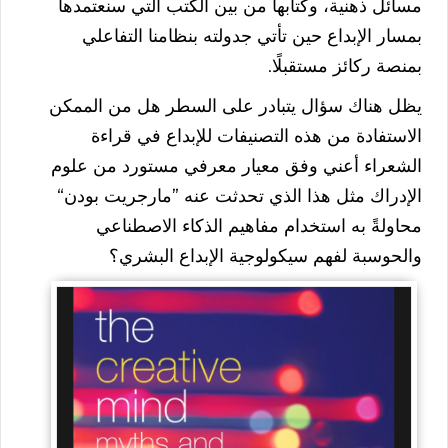
مسائل
ذهنية،
وكتابها
من
بين
الكتب
التي
سنعتمدها
بمسار
الإبداع
حين
تأتي
جدولته
بنظامنا
التفاعلي
بمنصة
ركائز
مستقبلًا
.
يظل
هناك
سؤال
يتبادر
على
السطر
هل
من
الممكن
الاستفادة
من
هذه
التصنيفات
للإبداع
في
قراءة
الشعراء
أعني
وفق
معيار
معرفي
مستورد
من
علوم
الإدراك
مثل
هذا
الذي
تحدثت
عنه
”
مارجريت
بودن
“
محاولةً
به
استخدام
مفاهيم
الذكاء
الاصطناعي
والحوسبة
لفهم
سيكولوجية
الإبداع
البشري؟