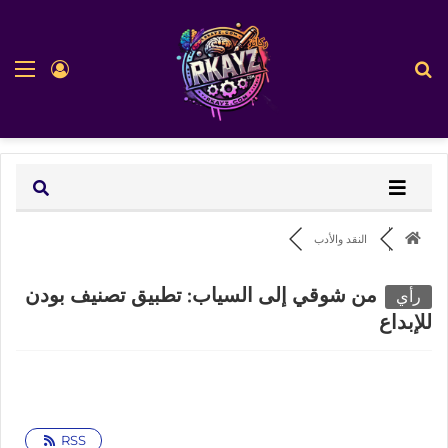
بحث عن
الق
تسجيل ا
النقد والأدب
من شوقي إلى السياب: تطبيق تصنيف بودن
رأي
للإبداع
RSS