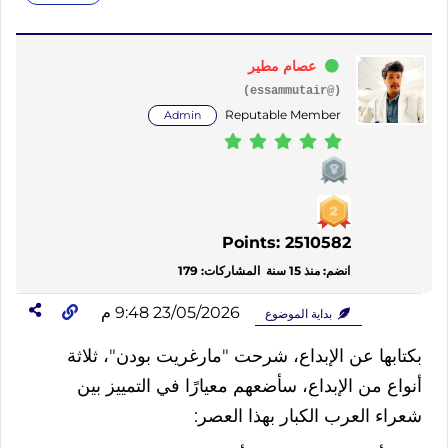
عصام مطير
(@essammutair)
Reputable Member
Admin
Points: 2510582
انضم: منذ 15 سنة
المشاركات: 179
23/05/2026 9:48 م
بداية الموضوع
بكتابها
عن
الإبداع،
شرحت
"
مارغريت
بودن
"
،
ثلاثة
أنواع
من
الإبداع،
سأضعهم
معيارًا
في
التمييز
بين
شعراء
العرب
الكبار
بهذا
العصر
: