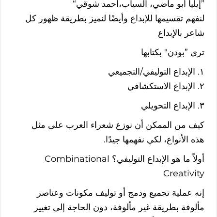
”
إيليا
أبو
ماضي،
السياب،أحمد
شوقي
“
لنفهم
تقسيمها
للإبداع
وأيضًا
لنميز
بطريقة
ظهور
كل
شاعر
بالإبداع
ترى
”
بودن
"
بكتابها
١
.
الإبداع
التوليفي
/
التجميعي
٢
.
الإبداع
الاستكشافي
٣
.
الإبداع
التحويلي
كيف
من
الممكن
أن
نوزع
شعراء
العرب
على
مثل
هذه
الأنواع،
لكي
نفهمها
جيدًا
.
أولاً
ما
هو
الإبداع
التوليفي؟
Combinational
Creativity
إنه
عملية
تجميع ودمج
أو
توليف
مكونات
وعناصر
مألوفة
بطريقة
غير
مألوفة،
دون
الحاجة
إلى
تغيير