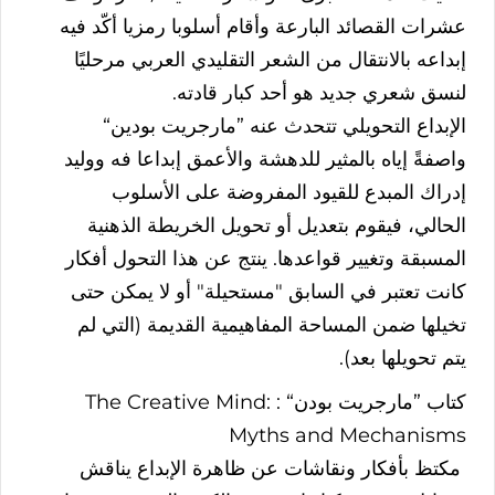
عشرات
القصائد
البارعة
وأقام
أسلوبا
رمزيا
أكّد
فيه
إبداعه
بالانتقال
من
الشعر
التقليدي
العربي
مرحليًا
لنسق
شعري
جديد
هو
أحد
كبار
قادته
.
الإبداع
التحويلي
تتحدث
عنه
”
مارجريت
بودين
“
واصفةً
إياه
بالمثير
للدهشة
والأعمق
إبداعا
فه
ووليد
إدراك
المبدع
للقيود
المفروضة
على
الأسلوب
الحالي،
فيقوم
بتعديل
أو
تحويل
الخريطة
الذهنية
المسبقة
وتغيير
قواعدها
.
ينتج
عن
هذا
التحول
أفكار
كانت
تعتبر
في
السابق
"
مستحيلة
"
أو
لا
يمكن
حتى
تخيلها
ضمن
المساحة
المفاهيمية
القديمة
(
التي
لم
يتم
تحويلها
بعد
).
كتاب
”
مارجريت
بودن
“ : The Creative Mind:
Myths and Mechanisms
مكتظ
بأفكار
ونقاشات
عن
ظاهرة
الإبداع
يناقش