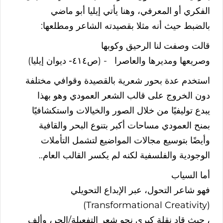
الفكري
أو
المعرفي،
وهنا
يأتي
إيليا
أبو
ماضي
بالضبط
حيث
أنه
مثلا
بقصيدته
الشاعر
ومطلعها
:
قالت
وصفت
لنا
الرحيق
وكوبها
وصريعها
ومديرها
والعاصرا
- (
ص٤١٤- ديوان إيليا
)
استخدم
عدة
بحور
شعرية
بالقصيدة
وقوافي
مختلفة
دون
الخروج
على
قالب
الشعر
العمودي
وهو
بهذا
يبدع
توليفيًا
من
خلال
الصور
والخيالات
واستكشافيًا
بمنح
العمودي
مساحات
أكبر
بتنوع
البحر
والقافية
وأيضًا
بتوسيع
مجالات
المواضيع
لتشمل
التأملات
الوجودية
والفلسفية
لكنه
لم
يكسر
القالب
العام
..
أما
السياب
فهو
شاعر
التحول،
عبر
الإبداع
التحويلي
(Transformational Creativity)
،
حيث
قاد
نقلة
كبرى
نحو
شعر
التفعيلة
/
الحر،
وألف