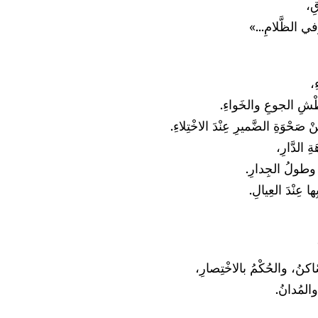
قِ،
 وفي الظَّلامِ...»
ِ،
طْشِ الجوعِ والخَواءِ.
ِنْ صَحْوَةِ الضَّميرِ عِنْدَ الاخْتِلاءِ.
ِ الدَّارِ،
 وطولُ الجِدارِ.
ِها عِنْدَ العِيالِ.
ّاكنُ، والحُكْمُ بالاخْتِصارِ،
والمُدانُ.