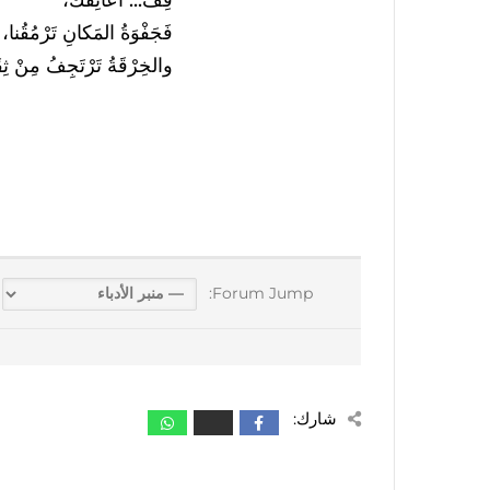
قِفْ... أُعانِقُكَ،
فَجَفْوَةُ المَكانِ تَرْمُقُنا،
والخِرْقَةُ تَرْتَجِفُ مِنْ ثِقَ
Forum Jump:
شارك: