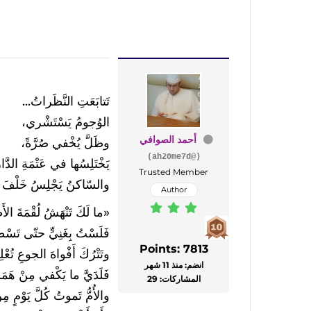
تَتابَعَتِ النَّظَراتُ...
الوُجومُ يَسْتَشْري،
أحمد الصوافي
وظَلَّ يُخْفي صُرَّةً،
(@ah20me7d)
يَخْتَلِسُها في عَتْمَةِ الدَّار
Trusted Member
والسّاكنُ يَجْلِسُ خَلْفَ ال
Author
«ما لَكَ تَنْهَشُ لُقْمَةَ الأ
فَلَسْتُ بِغَنِيٍّ حتّى تَس
Points: 7813
وتَتْرُكَ أَفْواهَ الجوعِ تُعْلِ
انضم: منذ 11 شهر
فَلَدَيَّ ما يَكْفي مِنْ هَمَ
المشاركات: 29
والأُمُّ تَموتُ كُلَّ يَوْمٍ مِن