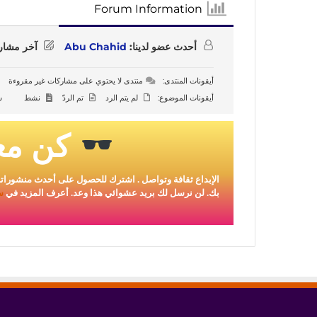
Forum Information
أحدث عضو لدينا:
Abu Chahid
آخر مشار
أيقونات المنتدى:
منتدى لا يحتوي على مشاركات غير مقروءة
أيقونات الموضوع:
لم يتم الرد
تم الردّ
نشط
س
كن مع
الإبداع ثقافة وتواصل . اشترك للحصول على أحدث منشوراتن
بك. لن نرسل لك بريد عشوائي هذا وعد. أعرف المزيد في
س