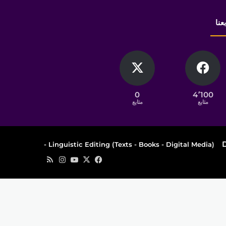
بعنا
0
4٬100
متابع
متابع
Linguistic Editing (Texts - Books - Digital Media) -
‫X
فيسبوك
‫YouTube
انستقرام
ملخص
الموقع
RSS