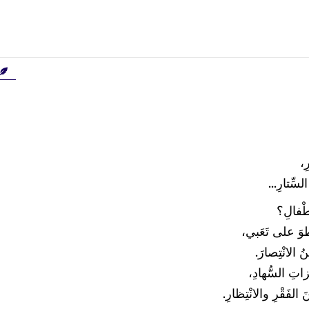
ِ،
سِّتارِ...
َطْفالِ؟
ْطوَ على تَعَبي،
نُ الانْتِصارَ.
زاتِ السُّهادِ،
َ الفَقْرِ والانْتِظارِ.