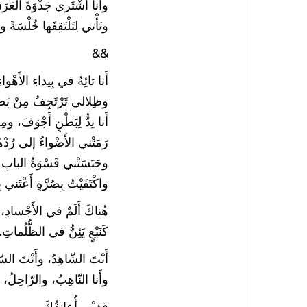
وأَنا أَشْتَري جَذْوَةَ العَرَ
وتَأْتي لِتَلْتَقِفَها خُلْسَةً
&&
أَنا تائِهٌ في بِيداءِ الأَهْواء
وظِلالي تَرْتَجِفُ مِنْ بَ
أَنا نِدٌّ لِبَطْنٍ أَجْوَفَ، وم
رَمَتْني الأَضْواءُ إلى رُدْهَة
وحَبَسَتْني قَسْوَةُ البابِ
واكْتَفَيْتُ بِصُرَّةٍ أَعْتَني ب
هُناكَ أَلَمٌ في الأَجْسادِ،
كَنَبْعٍ يَئِنُّ في الظُّلُماتِ.
أَنْتَ الشّاهِدُ، وأَنْتَ الس
وأَنا النّاهِبُ، والرّاحِلُ، 