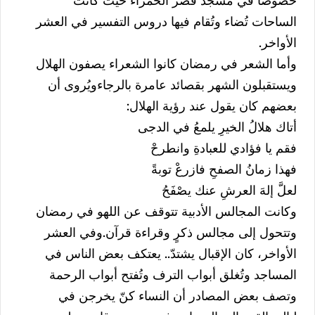
خصوصا في مسجد قصر الحمراء حيث كانت
الساحات تُضاء وتُقام فيها دروس التفسير في العشر
الأواخر.
وأما الشعر في رمضان كانوا الشعراء يصفون الهلال
ويستقبلون الشهر بقصائد عامرة بالرجاءويُروى أن
بعضهم كان يقول عند رؤية الهلال:
أتاك هلالُ الخيرِ يلمعُ في الدجى
فقم يا فؤادي للعبادةِ وانطرحْ
فهذا زمانُ الصفحِ فازرعْ توبةً
لعلَّ إلهَ العرشِ عنك يصْفَحُ
وكانت المجالس الأدبية تتوقف عن اللهو في رمضان
وتتحول إلى مجالس ذكرٍ وقراءة قرآن.وفي العشر
الأواخر، كان الإقبال يشتدّ.. يعتكف بعض الناس في
المساجد وتُغلق أبواب الترف وتُفتح أبواب الرحمة
وتصف بعض المصادر أن النساء كنّ يخرجن في