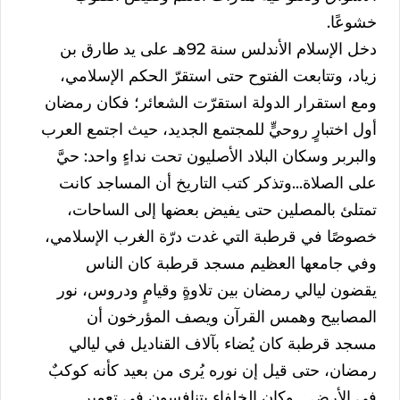
خشوعًا.
دخل الإسلام الأندلس سنة 92هـ على يد طارق بن
زياد، وتتابعت الفتوح حتى استقرّ الحكم الإسلامي،
ومع استقرار الدولة استقرّت الشعائر؛ فكان رمضان
أول اختبارٍ روحيٍّ للمجتمع الجديد، حيث اجتمع العرب
والبربر وسكان البلاد الأصليون تحت نداءٍ واحد: حيَّ
على الصلاة...وتذكر كتب التاريخ أن المساجد كانت
تمتلئ بالمصلين حتى يفيض بعضها إلى الساحات،
خصوصًا في قرطبة التي غدت درّة الغرب الإسلامي،
وفي جامعها العظيم مسجد قرطبة كان الناس
يقضون ليالي رمضان بين تلاوةٍ وقيامٍ ودروس، نور
المصابيح وهمس القرآن ويصف المؤرخون أن
مسجد قرطبة كان يُضاء بآلاف القناديل في ليالي
رمضان، حتى قيل إن نوره يُرى من بعيد كأنه كوكبٌ
في الأرض .. وكان الخلفاء يتنافسون في تعمير