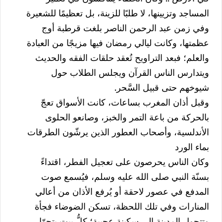
المساجد وتزيينها، لا طلبًا للزينة، بل تعظيمًا للشعيرة
وفي زمن عبد الرحمن الناصر بلغت قرطبة أوج
عظمتها، وكانت ليالي رمضان فيها مزيجًا من العبادة
والعلم؛ فبعد التراويح تُعقد حلقات الفقه والحديث
ويتدارس الناس القرآن ويجلس الطلاب حول
شيوخهم حتى قبيل السَّحر.
وقبل أذان المغرب بساعات، كانت الأسواق تعجّ
بالحركة من باعة التمر والخبز، وصانعو الحلوى
الأندلسية، وأصحاب العطور الذين يرشّون الطرقات
بماء الورد
وكان الناس يحرصون على تعجيل الفطر، اقتداءً
بسنّة النبي صلى الله عليه وسلم، فيُسمع صوت
المدفع في عصور لاحقة أو يُرفع الأذان من أعالي
المنارات وفي تلك اللحظة، تسكن الضوضاء فجأة
وتتحول المدينة إلى سكينةٍ عجيبة؛ كلُّ بيتٍ يتحوّل