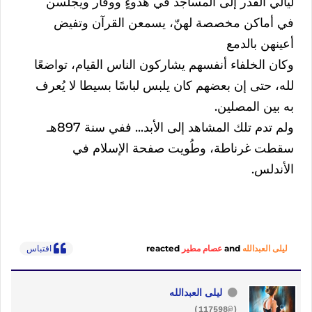
ليالي القدر إلى المساجد في هدوءٍ ووقار ويجلسن
في أماكن مخصصة لهنّ، يسمعن القرآن وتفيض
أعينهن بالدمع
وكان الخلفاء أنفسهم يشاركون الناس القيام، تواضعًا
لله، حتى إن بعضهم كان يلبس لباسًا بسيطا لا يُعرف
به بين المصلين.
ولم تدم تلك المشاهد إلى الأبد... ففي سنة 897هـ
سقطت غرناطة، وطُويت صفحة الإسلام في
الأندلس.
ليلى العبدالله
and
عصام مطير
reacted
اقتباس
ليلى العبدالله
(@117598)