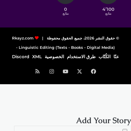
0
4٬100
متابع
متابع
© حقوق النشر 2026، جميع الحقوق محفوظة |
Rkayz.com
Linguistic Editing (Texts - Books - Digital Media) -
عنّا
الكُتّاب
طرق الاستخدام
الخصوصية
XML
Discord
فيسبوك
‫X
‫YouTube
انستقرام
ملخص
الموقع
RSS
Add Your Story