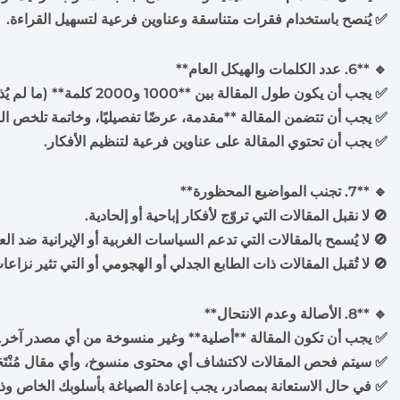
✅ يُنصح باستخدام فقرات متناسقة وعناوين فرعية لتسهيل القراءة.
🔹 **6. عدد الكلمات والهيكل العام**
✅ يجب أن يكون طول المقالة بين **1000 و2000 كلمة** (ما لم يُذكر غير ذلك في اشتراطات القسم).
✅ يجب أن تتضمن المقالة **مقدمة، عرضًا تفصيليًا، وخاتمة تلخص الن
✅ يجب أن تحتوي المقالة على عناوين فرعية لتنظيم الأفكار.
🔹 **7. تجنب المواضيع المحظورة**
🚫 لا نقبل المقالات التي تروّج لأفكار إباحية أو إلحادية.
🚫 لا يُسمح بالمقالات التي تدعم السياسات الغربية أو الإيرانية ضد ا
🚫 لا تُقبل المقالات ذات الطابع الجدلي أو الهجومي أو التي تثير نزاع
🔹 **8. الأصالة وعدم الانتحال**
✅ يجب أن تكون المقالة **أصلية** وغير منسوخة من أي مصدر آخر
✅ سيتم فحص المقالات لاكتشاف أي محتوى منسوخ، وأي مقال مُنْتَ
✅ في حال الاستعانة بمصادر، يجب إعادة الصياغة بأسلوبك الخاص و