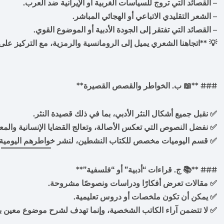
– القصائد التي تروج للسياسات الغربية أو الإيرانية ضد العرب.
– الشعر التقليدي الاتباعي أو الهجائي المباشر.
– القصائد التي تفتقر إلى الجودة الأدبية أو الموضوع القوي.
💡 **اتجاهنا الشعري يميل إلى الرومانسية والرمزية، مع التركيز ع
### **📖 ب. الخواطر والقصص القصيرة**
✅ نقبل جميع أشكال النثر الأدبي، بما في ذلك قصيدة النثر.
✅ نفضل النصوص التي تعكس الأصالة، وتعالج القضايا الإنسانية والمع
✅ قسم اليوميات مخصص للكتاب النشطين، لنشر خواطرهم اليومي
### **📚 ج. قراءات “أدبية” أو “فلسفية”**
✅ مقالات تعرض أفكارًا ودراسات ونصوصًا مشروحة.
✅ يمكن أن تكون ملخصات أو دروس تعليمية.
✅ لا تتضمن آراء الكاتب الشخصية، وإنما تهدف لشرح موضوع معين