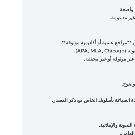
ة واضحة.
 غير مدعومة.
**مراجع علمية أو أكاديمية موثوقة**.
APA,).
 غير موثوقة أو غير محققة.
 بوضوح.
لنحوية والإملائية.
 العامي.