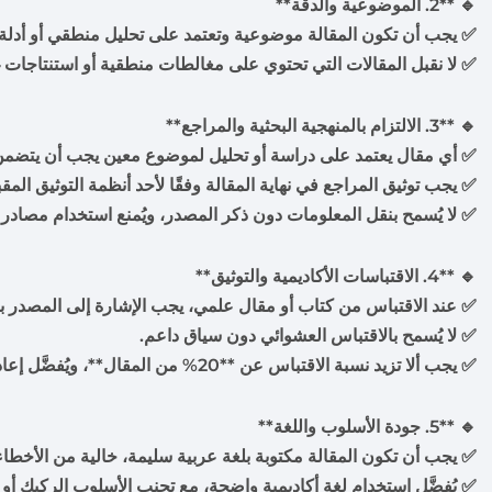
🔹 **2. الموضوعية والدقة**
✅ يجب أن تكون المقالة موضوعية وتعتمد على تحليل منطقي أو أدل
✅ لا نقبل المقالات التي تحتوي على مغالطات منطقية أو استنتاجات
🔹 **3. الالتزام بالمنهجية البحثية والمراجع**
✅ أي مقال يعتمد على دراسة أو تحليل لموضوع معين يجب أن يتضمن 
✅ يجب توثيق المراجع في نهاية المقالة وفقًا لأحد أنظمة التوثيق المقبولة ( MLA, Chicago
✅ لا يُسمح بنقل المعلومات دون ذكر المصدر، ويُمنع استخدام مصادر
🔹 **4. الاقتباسات الأكاديمية والتوثيق**
✅ عند الاقتباس من كتاب أو مقال علمي، يجب الإشارة إلى المصدر
✅ لا يُسمح بالاقتباس العشوائي دون سياق داعم.
✅ يجب ألا تزيد نسبة الاقتباس عن **20% من المقال**، ويُفضَّل إعادة الصياغة بأسلوبك الخاص مع ذكر المصدر.
🔹 **5. جودة الأسلوب واللغة**
✅ يجب أن تكون المقالة مكتوبة بلغة عربية سليمة، خالية من الأخطاء ا
✅ يُفضَّل استخدام لغة أكاديمية واضحة، مع تجنب الأسلوب الركيك أو