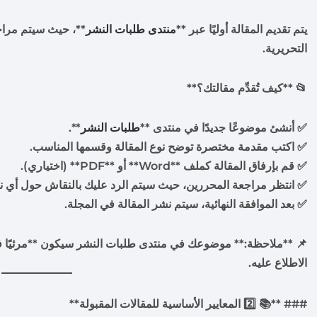
يتم تقديم المقالة أوليًا عبر **
منتدى طلبات النشر
**، حيث سيتم مراجع
التحريرية.
📂 **كيف تُقدِّم مقالتك؟**
✅ أنشئ موضوعًا جديدًا في منتدى **
طلبات النشر
**.
✅ اكتب مقدمة مختصرة توضح نوع المقالة وقسمها المناسب.
✅ قم بإرفاق المقالة كملف **Word** أو **PDF** (اختياري).
✅ انتظر مراجعة المحررين، حيث سيتم الرد عليك بالنقاش حول أي ن
✅ بعد الموافقة النهائية، سيتم نشر المقالة في المجلة.
📌 **ملاحظة:** موضوعك في منتدى طلبات النشر سيكون **مرئيًا 
الاطلاع عليه.
### **📚 2️⃣ المعايير الأساسية للمقالات المقبولة**