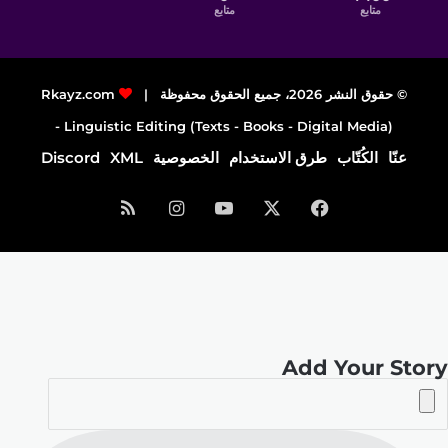
متابع
متابع
© حقوق النشر 2026، جميع الحقوق محفوظة |
Rkayz.com
Linguistic Editing (Texts - Books - Digital Media) -
عنّا
الكُتّاب
طرق الاستخدام
الخصوصية
XML
Discord
فيسبوك
‫X
‫YouTube
انستقرام
ملخص
الموقع
RSS
Add Your Story